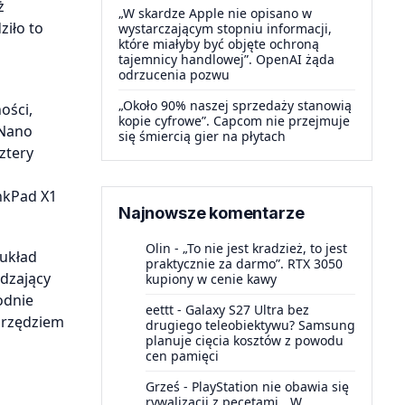
ż
„W skardze Apple nie opisano w
ziło to
wystarczającym stopniu informacji,
które miałyby być objęte ochroną
tajemnicy handlowej”. OpenAI żąda
odrzucenia pozwu
„Około 90% naszej sprzedaży stanowią
ości,
kopie cyfrowe”. Capcom nie przejmuje
 Nano
się śmiercią gier na płytach
ztery
nkPad X1
Najnowsze komentarze
Olin
-
„To nie jest kradzież, to jest
 układ
praktycznie za darmo”. RTX 3050
wdzający
kupiony w cenie kawy
odnie
eettt
-
Galaxy S27 Ultra bez
arzędziem
drugiego teleobiektywu? Samsung
planuje cięcia kosztów z powodu
cen pamięci
Grześ
-
PlayStation nie obawia się
rywalizacji z pecetami. „W