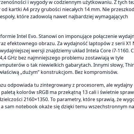
przenośności i wygody w codziennym użytkowaniu. Z tych te
 od kartki A4 przy grubości niecałych 14 mm. Nie przeszkod
espoły, które zadowolą nawet najbardziej wymagających
formie Intel Evo. Stanowi on imponujące połączenie wydajn
oraz efektownego obrazu. Za wydajność laptopów z serii X1
wydajniejszej wersji znajdziemy układ Intela Core i7-1160. C
 4,4 GHz bez najmniejszego problemu zostawiają w tyle
omputerów o tak niewielkich gabarytach. Innymi słowy, Thi
ą właściwą „dużym” konstrukcjom. Bez kompromisów.
razu odpowiada tu zintegrowany z procesorem, ale wydajny
wą paletą kolorów sRGB ma przekątną 13 cali i świetnie spra
dzielczości 2160×1350. To parametry, które sprawią, że wyg
 – a sam notebook okaże się dzięki temu wszechstronnym n