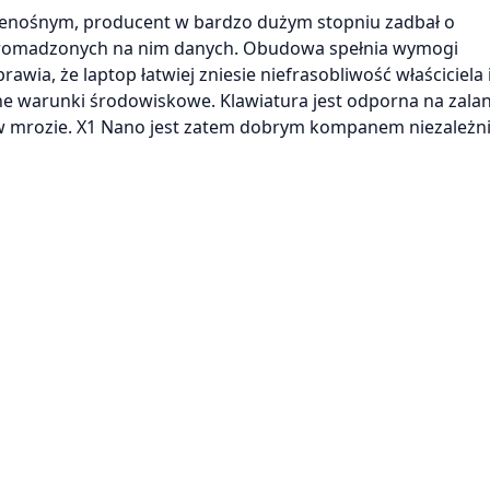
zenośnym, producent w bardzo dużym stopniu zadbał o
gromadzonych na nim danych. Obudowa spełnia wymogi
ia, że laptop łatwiej zniesie niefrasobliwość właściciela 
ne warunki środowiskowe. Klawiatura jest odporna na zalani
zy w mrozie. X1 Nano jest zatem dobrym kompanem niezależn