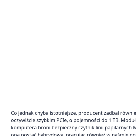
Co jednak chyba istotniejsze, producent zadbał równi
oczywiście szybkim PCIe, o pojemności do 1 TB. Modu
komputera broni bezpieczny czytnik linii papilarnych
ona postać hybrydową, pracując również w paśmie pod