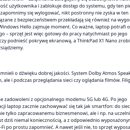
ość użytkownika i zablokuje dostęp do systemu, gdy ten p
ę zapomnimy się wylogować, nikt postronny nie zyska w ten
ązane z bezpieczeństwem przekładają się również na wyg
Windows Hello zajmuje moment. Co ważne, laptop potrafi o
o – sprzęt jest więc gotowy do pracy natychmiast po jego
tarczy podnieść pokrywę ekranową, a ThinkPad X1 Nano zrobi
zsiądziemy.
omnieli o dźwięku dobrej jakości. System Dolby Atmos Spea
 ale i podczas przeglądania sieci czy oglądania filmów. Fil
ne zadowoleni z opcjonalnego modemu 5G lub 4G. Po jego
ji laptop zacznie zachowywać się tak jak smartfon: do siec
nie tylko zapracowanemu biznesmenowi, ale i np. na uczelni
st dziś niemal koniecznością, a z odpowiednio wyposażony
i po prostu zapomnieć. A nawet jeśli nie, to sprzęt wypo