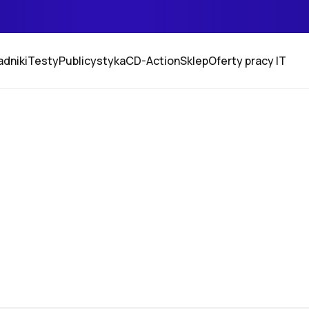
adniki
Testy
Publicystyka
CD-Action
Sklep
Oferty pracy IT