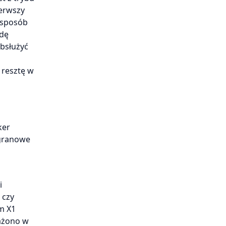
ierwszy
 sposób
odę
bsłużyć
 resztę w
ker
igranowe
i
 czy
m X1
sażono w