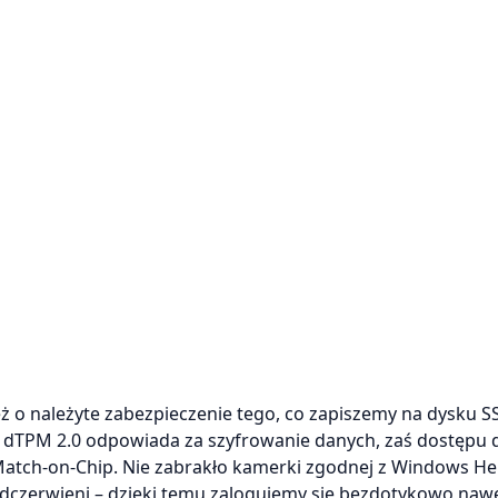
eż o należyte zabezpieczenie tego, co zapiszemy na dysku S
ł dTPM 2.0 odpowiada za szyfrowanie danych, zaś dostępu 
 Match-on-Chip. Nie zabrakło kamerki zgodnej z Windows He
czerwieni – dzięki temu zalogujemy się bezdotykowo nawe