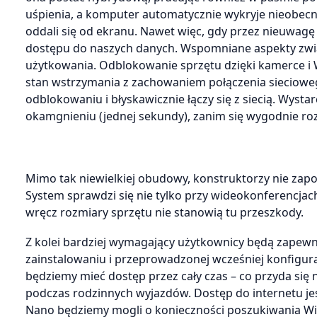
uśpienia, a komputer automatycznie wykryje nieobecn
oddali się od ekranu. Nawet więc, gdy przez nieuwag
dostępu do naszych danych. Wspomniane aspekty zwi
użytkowania. Odblokowanie sprzętu dzięki kamerce i 
stan wstrzymania z zachowaniem połączenia siecioweg
odblokowaniu i błyskawicznie łączy się z siecią. Wys
okamgnieniu (jednej sekundy), zanim się wygodnie ro
Mimo tak niewielkiej obudowy, konstruktorzy nie zap
System sprawdzi się nie tylko przy wideokonferencjach,
wręcz rozmiary sprzętu nie stanowią tu przeszkody.
Z kolei bardziej wymagający użytkownicy będą zapew
zainstalowaniu i przeprowadzonej wcześniej konfigurac
będziemy mieć dostęp przez cały czas – co przyda się 
podczas rodzinnych wyjazdów. Dostęp do internetu je
Nano będziemy mogli o konieczności poszukiwania Wi-F