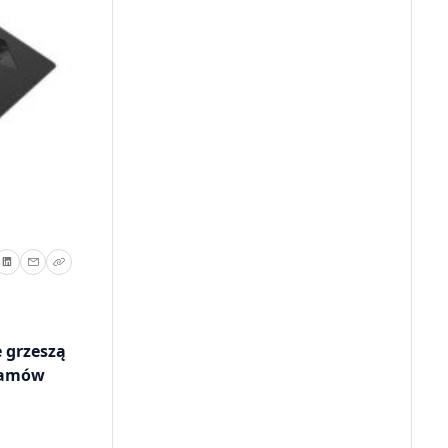
e grzeszą
gramów