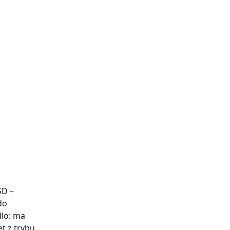
SD –
do
llo: ma
t z trybu