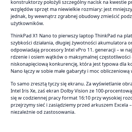
konstruktorzy położyli szczególny nacisk na kwestie 
względów sprzęt ma niewielkie rozmiary: jest mniejszy
jednak, by wewnątrz zgrabnej obudowy zmieścić podz
użytkowników.
ThinkPad X1 Nano to pierwszy laptop ThinkPad na plat
szybkości działania, długiej żywotności akumulatora 
odpowiadają procesory Intel vPro 11. generacji – w naj
rdzenie i osiem wątków o maksymalnej częstotliwości
niskonapięciową konkurencję, która jest typowa dla k
Nano łączy w sobie małe gabaryty i moc obliczeniow
To samo zresztą tyczy się ekranu. Za wyświetlanie ob
Intel Iris Xe, zaś ekran Dolby Vision ze 100-procento
się w codziennej pracy format 16:10 przy wysokiej roz
przejrzymy sieć i zasiądziemy przed arkuszem Excela
niezależnie od zastosowania.