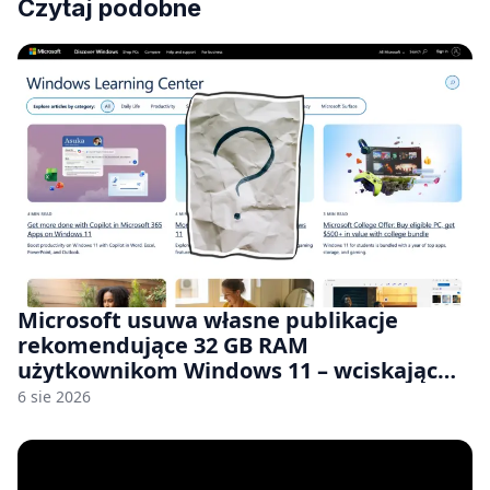
Czytaj podobne
Microsoft usuwa własne publikacje
rekomendujące 32 GB RAM
użytkownikom Windows 11 – wciskając
nam przy tym komputery z 8 GB RAM po
6 sie 2026
zawyżonych cenach