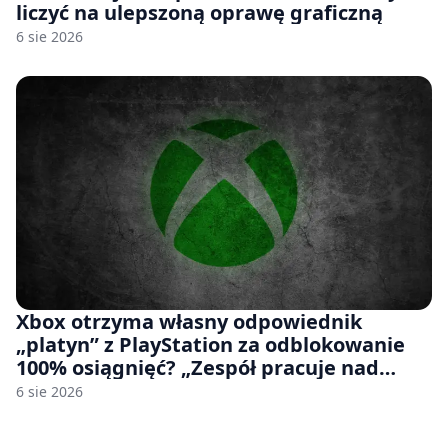
liczyć na ulepszoną oprawę graficzną
6 sie 2026
Xbox otrzyma własny odpowiednik
„platyn” z PlayStation za odblokowanie
100% osiągnięć? „Zespół pracuje nad
czymś, co ma się pojawić jeszcze w tym
6 sie 2026
roku”