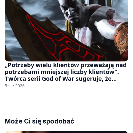
„Potrzeby wielu klientów przeważają nad
potrzebami mniejszej liczby klientów”.
Twórca serii God of War sugeruje, że
rozumie, dlaczego Sony rezygnuje z gier
5 sie 2026
na płytach
Może Ci się spodobać