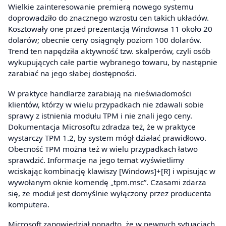
Wielkie zainteresowanie premierą nowego systemu
doprowadziło do znacznego wzrostu cen takich układów.
Kosztowały one przed prezentacją Windowsa 11 około 20
dolarów; obecnie ceny osiągnęły poziom 100 dolarów.
Trend ten napędziła aktywność tzw. skalperów, czyli osób
wykupujących całe partie wybranego towaru, by następnie
zarabiać na jego słabej dostępności.
W praktyce handlarze zarabiają na nieświadomości
klientów, którzy w wielu przypadkach nie zdawali sobie
sprawy z istnienia modułu TPM i nie znali jego ceny.
Dokumentacja Microsoftu zdradza też, że w praktyce
wystarczy TPM 1.2, by system mógł działać prawidłowo.
Obecność TPM można też w wielu przypadkach łatwo
sprawdzić. Informacje na jego temat wyświetlimy
wciskając kombinację klawiszy [Windows]+[R] i wpisując w
wywołanym oknie komendę „tpm.msc”. Czasami zdarza
się, że moduł jest domyślnie wyłączony przez producenta
komputera.
Microsoft zapowiedział ponadto, że w pewnych sytuacjach