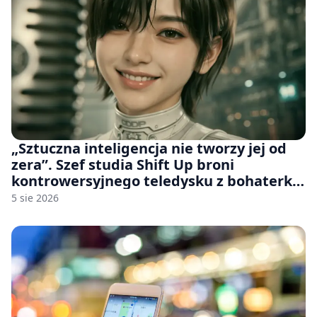
„Sztuczna inteligencja nie tworzy jej od
zera”. Szef studia Shift Up broni
kontrowersyjnego teledysku z bohaterką
Stellar Blade: Blood Rain
5 sie 2026