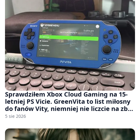
Sprawdziłem Xbox Cloud Gaming na 15-
letniej PS Vicie. GreenVita to list miłosny
do fanów Vity, niemniej nie liczcie na zbyt
wiele [FELIETON]
5 sie 2026