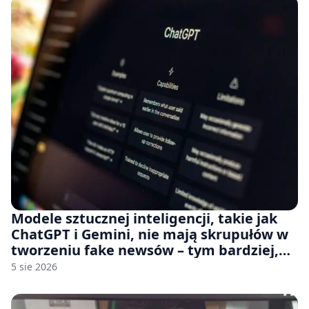
Modele sztucznej inteligencji, takie jak
ChatGPT i Gemini, nie mają skrupułów w
tworzeniu fake newsów – tym bardziej,
jeśli rozmawiasz z nimi po polsku
5 sie 2026