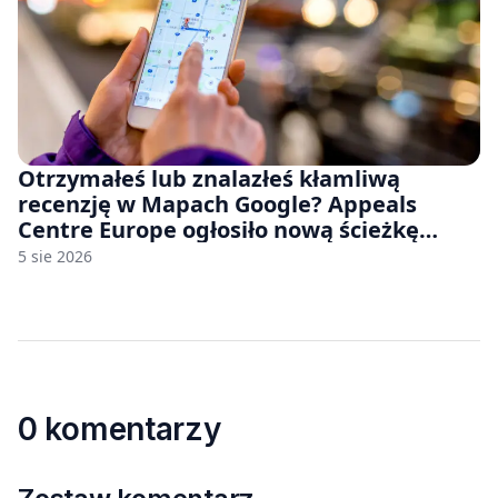
Otrzymałeś lub znalazłeś kłamliwą
recenzję w Mapach Google? Appeals
Centre Europe ogłosiło nową ścieżkę
odwoławczą dla firm i konsumentów
5 sie 2026
0 komentarzy