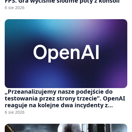
FPS. Gra wyciśnie siódme poty z konsoli
6 sie 2026
„Przeanalizujemy nasze podejście do
testowania przez strony trzecie”. OpenAI
reaguje na kolejne dwa incydenty z
udziałem autorskich modeli
6 sie 2026