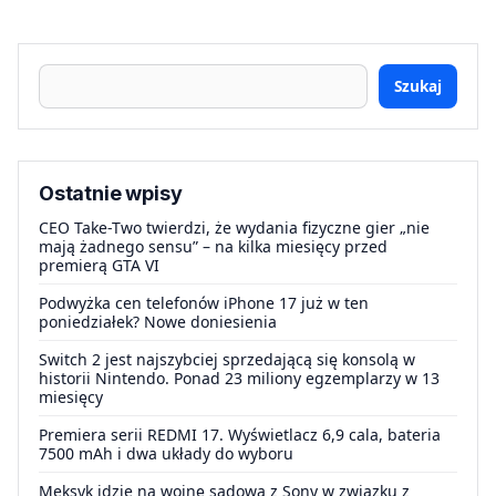
Szukaj
Ostatnie wpisy
CEO Take-Two twierdzi, że wydania fizyczne gier „nie
mają żadnego sensu” – na kilka miesięcy przed
premierą GTA VI
Podwyżka cen telefonów iPhone 17 już w ten
poniedziałek? Nowe doniesienia
Switch 2 jest najszybciej sprzedającą się konsolą w
historii Nintendo. Ponad 23 miliony egzemplarzy w 13
miesięcy
Premiera serii REDMI 17. Wyświetlacz 6,9 cala, bateria
7500 mAh i dwa układy do wyboru
Meksyk idzie na wojnę sądową z Sony w związku z