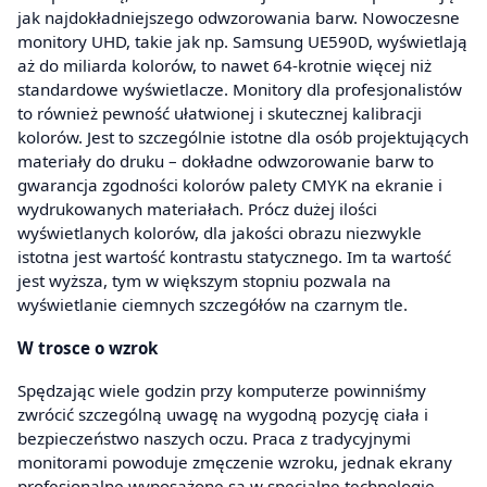
jak najdokładniejszego odwzorowania barw. Nowoczesne
monitory UHD, takie jak np. Samsung UE590D, wyświetlają
aż do miliarda kolorów, to nawet 64-krotnie więcej niż
standardowe wyświetlacze. Monitory dla profesjonalistów
to również pewność ułatwionej i skutecznej kalibracji
kolorów. Jest to szczególnie istotne dla osób projektujących
materiały do druku – dokładne odwzorowanie barw to
gwarancja zgodności kolorów palety CMYK na ekranie i
wydrukowanych materiałach. Prócz dużej ilości
wyświetlanych kolorów, dla jakości obrazu niezwykle
istotna jest wartość kontrastu statycznego. Im ta wartość
jest wyższa, tym w większym stopniu pozwala na
wyświetlanie ciemnych szczegółów na czarnym tle.
W trosce o wzrok
Spędzając wiele godzin przy komputerze powinniśmy
zwrócić szczególną uwagę na wygodną pozycję ciała i
bezpieczeństwo naszych oczu. Praca z tradycyjnymi
monitorami powoduje zmęczenie wzroku, jednak ekrany
profesjonalne wyposażone są w specjalne technologie