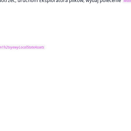
h dotrzeć, uruchom Eksploratora plików, wydaj polecenie
Wid
1h2txyewyLocalStateAssets