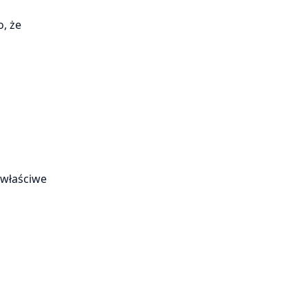
o, że
ewłaściwe