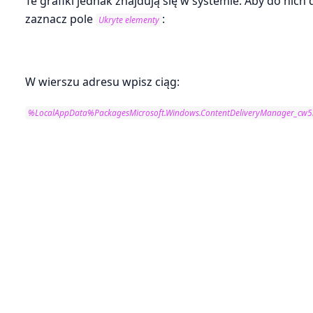
Te grafiki jednak znajdują się w systemie. Aby do nic
zaznacz pole
:
Ukryte elementy
W wierszu adresu wpisz ciąg:
%LocalAppData%PackagesMicrosoft.Windows.ContentDeliveryManager_cw5n