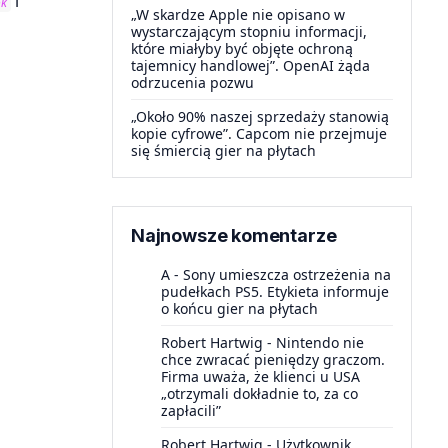
i
ok
„W skardze Apple nie opisano w
wystarczającym stopniu informacji,
które miałyby być objęte ochroną
tajemnicy handlowej”. OpenAI żąda
odrzucenia pozwu
„Około 90% naszej sprzedaży stanowią
kopie cyfrowe”. Capcom nie przejmuje
się śmiercią gier na płytach
Najnowsze komentarze
A
-
Sony umieszcza ostrzeżenia na
pudełkach PS5. Etykieta informuje
o końcu gier na płytach
Robert Hartwig
-
Nintendo nie
chce zwracać pieniędzy graczom.
Firma uważa, że klienci u USA
„otrzymali dokładnie to, za co
zapłacili”
Robert Hartwig
-
Użytkownik