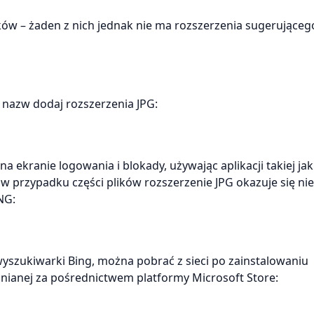
ików – żaden z nich jednak nie ma rozszerzenia sugerująceg
h nazw dodaj rozszerzenia JPG:
a ekranie logowania i blokady, używając aplikacji takiej jak
 w przypadku części plików rozszerzenie JPG okazuje się ni
NG:
szukiwarki Bing, można pobrać z sieci po zainstalowaniu
nianej za pośrednictwem platformy Microsoft Store: