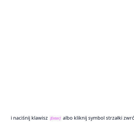
i naciśnij klawisz
albo kliknij symbol strzałki zw
[Enter]