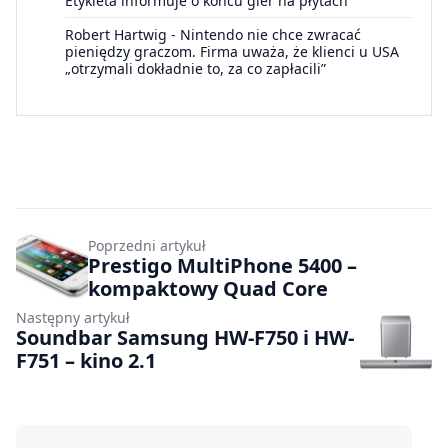
Etykieta informuje o końcu gier na płytach
Robert Hartwig
-
Nintendo nie chce zwracać
pieniędzy graczom. Firma uważa, że klienci u USA
„otrzymali dokładnie to, za co zapłacili”
Poprzedni artykuł
Prestigo MultiPhone 5400 –
kompaktowy Quad Core
Następny artykuł
Soundbar Samsung HW-F750 i HW-
F751 – kino 2.1