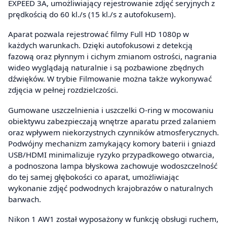
EXPEED 3A, umożliwiający rejestrowanie zdjęć seryjnych z
prędkością do 60 kl./s (15 kl./s z autofokusem).
Aparat pozwala rejestrować filmy Full HD 1080p w
każdych warunkach. Dzięki autofokusowi z detekcją
fazową oraz płynnym i cichym zmianom ostrości, nagrania
wideo wyglądają naturalnie i są pozbawione zbędnych
dźwięków. W trybie Filmowanie można także wykonywać
zdjęcia w pełnej rozdzielczości.
Gumowane uszczelnienia i uszczelki O-ring w mocowaniu
obiektywu zabezpieczają wnętrze aparatu przed zalaniem
oraz wpływem niekorzystnych czynników atmosferycznych.
Podwójny mechanizm zamykający komory baterii i gniazd
USB/HDMI minimalizuje ryzyko przypadkowego otwarcia,
a podnoszona lampa błyskowa zachowuje wodoszczelność
do tej samej głębokości co aparat, umożliwiając
wykonanie zdjęć podwodnych krajobrazów o naturalnych
barwach.
Nikon 1 AW1 został wyposażony w funkcję obsługi ruchem,