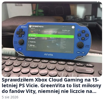
Sprawdziłem Xbox Cloud Gaming na 15-
letniej PS Vicie. GreenVita to list miłosny
do fanów Vity, niemniej nie liczcie na
zbyt wiele [FELIETON]
5 sie 2026