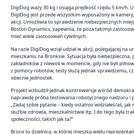
DigiDog waży 30 kg i osiąga prędkość rzędu 5 km/h. Ur
DigiDog jest przede wszystkim wyposażony w kamery, 
akcji. Umożliwia to sprawdzenie niebezpiecznych miej
Boston Dynamics, zapewnia, że poza takimyi zastoso
mieć wiele zastosowań cywilnych.
Na razie DigiDog wziął udział w akcji, polegającej n
mieszkaniu na Bronksie. Sytuacja była niebezpieczna, 
zakładników z niewoli w momencie, gdy nie byli pilnow
z pomocy robotów, testy służą jednak sprawdzeniu, c
obecnie jednostek.
Projekt wzbudził jednak kontrowersje wśród demokrató
naprawdę próba testowania robotycznego nadzoru i po
„Zadaj sobie pytanie – kiedy ostatnio widziałeś/aś, ja
służbie zdrowia, mieszkalnictwie itp. I do tego była t
społeczności, takich jak ta?”
Bronx to dzielnica, w której mieszka wielu reprezent