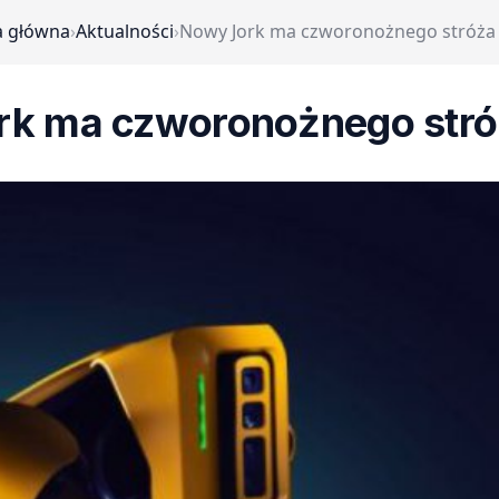
a główna
›
Aktualności
›
Nowy Jork ma czworonożnego stróża
rk ma czworonożnego stró