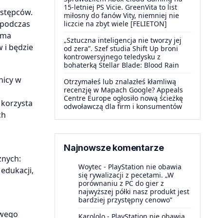
15-letniej PS Vicie. GreenVita to list
estępców.
miłosny do fanów Vity, niemniej nie
 podczas
liczcie na zbyt wiele [FELIETON]
rma
„Sztuczna inteligencja nie tworzy jej
 i będzie
od zera”. Szef studia Shift Up broni
kontrowersyjnego teledysku z
bohaterką Stellar Blade: Blood Rain
nicy w
Otrzymałeś lub znalazłeś kłamliwą
recenzję w Mapach Google? Appeals
Centre Europe ogłosiło nową ścieżkę
 korzysta
odwoławczą dla firm i konsumentów
ch
Najnowsze komentarze
znych:
Woytec
-
PlayStation nie obawia
 edukacji,
się rywalizacji z pecetami. „W
porównaniu z PC do gier z
najwyższej półki nasz produkt jest
bardziej przystępny cenowo”
iwego
Karololo
-
PlayStation nie obawia