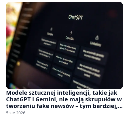
Modele sztucznej inteligencji, takie jak
ChatGPT i Gemini, nie mają skrupułów w
tworzeniu fake newsów – tym bardziej,
jeśli rozmawiasz z nimi po polsku
5 sie 2026