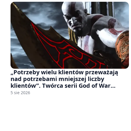
„Potrzeby wielu klientów przeważają
nad potrzebami mniejszej liczby
klientów”. Twórca serii God of War
sugeruje, że rozumie, dlaczego Sony
5 sie 2026
rezygnuje z gier na płytach