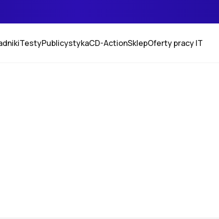
adniki
Testy
Publicystyka
CD-Action
Sklep
Oferty pracy IT