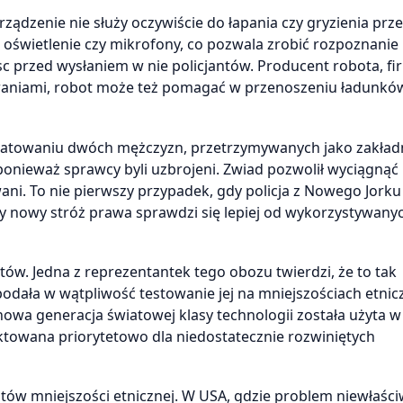
ządzenie nie służy oczywiście do łapania czy gryzienia prz
oświetlenie czy mikrofony, co pozwala zrobić rozpoznanie
sc przed wysłaniem w nie policjantów. Producent robota, fi
waniami, robot może też pomagać w przenoszeniu ładunków
a uratowaniu dwóch mężczyzn, przetrzymywanych jako zakład
ponieważ sprawcy byli uzbrojeni. Zwiad pozwolił wyciągnąć
ani. To nie pierwszy przypadek, gdy policja z Nowego Jorku
zy nowy stróż prawa sprawdzi się lepiej od wykorzystywany
w. Jedna z reprezentantek tego obozu twierdzi, że to tak
dała w wątpliwość testowanie jej na mniejszościach etnic
k nowa generacja światowej klasy technologii została użyta w
raktowana priorytetowo dla niedostatecznie rozwiniętych
antów mniejszości etnicznej. W USA, gdzie problem niewłaśc