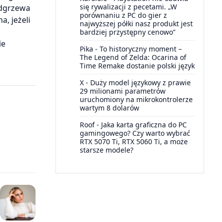
się rywalizacji z pecetami. „W
odgrzewa
porównaniu z PC do gier z
a, jeżeli
najwyższej półki nasz produkt jest
bardziej przystępny cenowo”
ie
Pika
-
To historyczny moment –
The Legend of Zelda: Ocarina of
Time Remake dostanie polski język
X
-
Duży model językowy z prawie
29 milionami parametrów
uruchomiony na mikrokontrolerze
wartym 8 dolarów
Roof
-
Jaka karta graficzna do PC
gamingowego? Czy warto wybrać
RTX 5070 Ti, RTX 5060 Ti, a może
starsze modele?