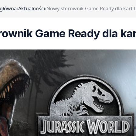
 główna
›
Aktualności
›
Nowy sterownik Game Ready dla kart 
rownik Game Ready dla kar