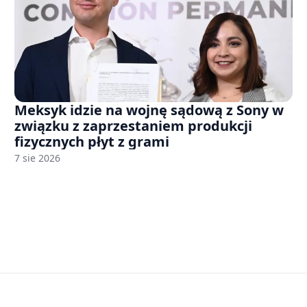
Meksyk idzie na wojnę sądową z Sony w
związku z zaprzestaniem produkcji
fizycznych płyt z grami
7 sie 2026