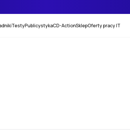
adniki
Testy
Publicystyka
CD-Action
Sklep
Oferty pracy IT