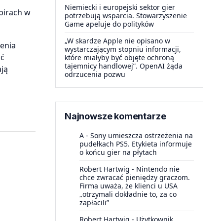
Niemiecki i europejski sektor gier
pirach w
potrzebują wsparcia. Stowarzyszenie
Game apeluje do polityków
„W skardze Apple nie opisano w
żenia
wystarczającym stopniu informacji,
ić
które miałyby być objęte ochroną
tajemnicy handlowej”. OpenAI żąda
ają
odrzucenia pozwu
Najnowsze komentarze
A
-
Sony umieszcza ostrzeżenia na
pudełkach PS5. Etykieta informuje
o końcu gier na płytach
Robert Hartwig
-
Nintendo nie
chce zwracać pieniędzy graczom.
Firma uważa, że klienci u USA
„otrzymali dokładnie to, za co
zapłacili”
Robert Hartwig
-
Użytkownik