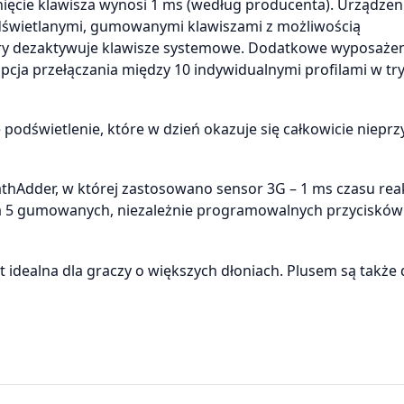
iśnięcie klawisza wynosi 1 ms (według producenta). Urządzen
dświetlanymi, gumowanymi klawiszami z możliwością
tóry dezaktywuje klawisze systemowe. Dodatkowe wyposażen
cja przełączania między 10 indywidualnymi profilami w tr
odświetlenie, które w dzień okazuje się całkowicie nieprz
thAdder, w której zastosowano sensor 3G – 1 ms czasu reak
ma 5 gumowanych, niezależnie programowalnych przycisków 
st idealna dla graczy o większych dłoniach. Plusem są także