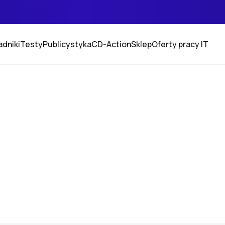
adniki
Testy
Publicystyka
CD-Action
Sklep
Oferty pracy IT