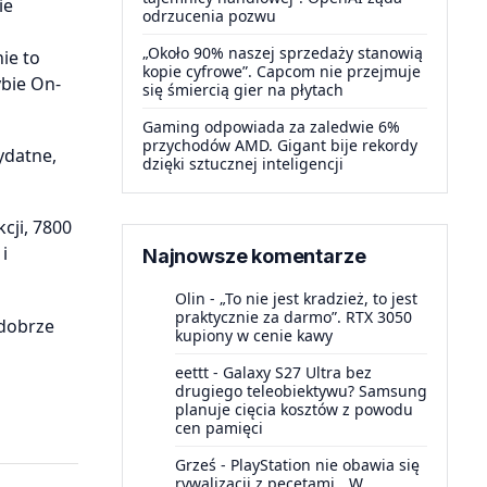
ie
odrzucenia pozwu
„Około 90% naszej sprzedaży stanowią
ie to
kopie cyfrowe”. Capcom nie przejmuje
ybie On-
się śmiercią gier na płytach
Gaming odpowiada za zaledwie 6%
przychodów AMD. Gigant bije rekordy
ydatne,
dzięki sztucznej inteligencji
cji, 7800
i
Najnowsze komentarze
Olin
-
„To nie jest kradzież, to jest
praktycznie za darmo”. RTX 3050
 dobrze
kupiony w cenie kawy
eettt
-
Galaxy S27 Ultra bez
drugiego teleobiektywu? Samsung
planuje cięcia kosztów z powodu
cen pamięci
Grześ
-
PlayStation nie obawia się
rywalizacji z pecetami. „W