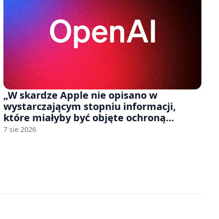
„W skardze Apple nie opisano w
wystarczającym stopniu informacji,
które miałyby być objęte ochroną
tajemnicy handlowej”. OpenAI żąda
7 sie 2026
odrzucenia pozwu