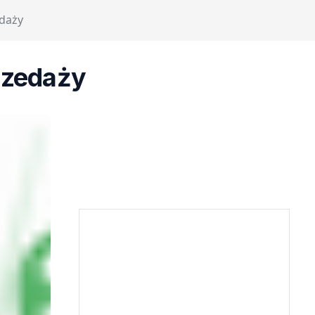
edaży
rzedaży