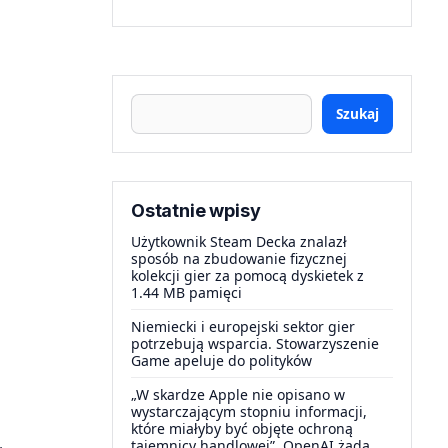
Szukaj
Ostatnie wpisy
Użytkownik Steam Decka znalazł
sposób na zbudowanie fizycznej
kolekcji gier za pomocą dyskietek z
1.44 MB pamięci
Niemiecki i europejski sektor gier
potrzebują wsparcia. Stowarzyszenie
Game apeluje do polityków
„W skardze Apple nie opisano w
wystarczającym stopniu informacji,
które miałyby być objęte ochroną
tajemnicy handlowej”. OpenAI żąda