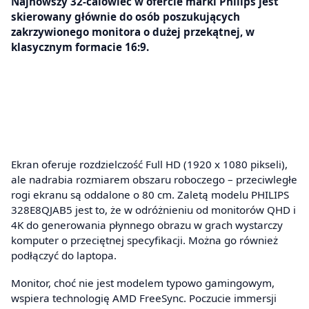
Najnowszy 32-calowiec w ofercie marki Philips jest
skierowany głównie do osób poszukujących
zakrzywionego monitora o dużej przekątnej, w
klasycznym formacie 16:9.
Ekran oferuje rozdzielczość Full HD (1920 x 1080 pikseli),
ale nadrabia rozmiarem obszaru roboczego – przeciwległe
rogi ekranu są oddalone o 80 cm. Zaletą modelu PHILIPS
328E8QJAB5 jest to, że w odróżnieniu od monitorów QHD i
4K do generowania płynnego obrazu w grach wystarczy
komputer o przeciętnej specyfikacji. Można go również
podłączyć do laptopa.
Monitor, choć nie jest modelem typowo gamingowym,
wspiera technologię AMD FreeSync. Poczucie immersji