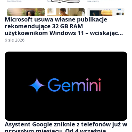
Microsoft usuwa własne publikacje
rekomendujące 32 GB RAM
użytkownikom Windows 11 – wciskając
nam przy tym komputery z 8 GB RAM po
6 sie 2026
zawyżonych cenach
Asystent Google zniknie z telefonów już w
przyszłym miesiącu. Od 4 września