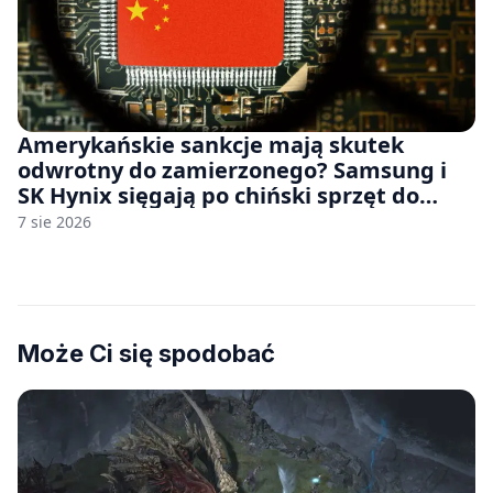
Amerykańskie sankcje mają skutek
odwrotny do zamierzonego? Samsung i
SK Hynix sięgają po chiński sprzęt do
fabryk chipów
7 sie 2026
Może Ci się spodobać