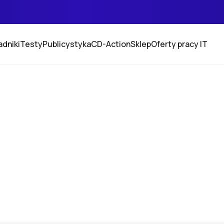
adniki
Testy
Publicystyka
CD-Action
Sklep
Oferty pracy IT