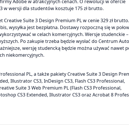
firmy Adobe w atrakcyjnych cenach. O rewolucji w ofercie
w wersji dla studentów kosztuje 175 zł brutto.
et Creative Suite 3 Design Premium PL w cenie 329 zł brutto
bis, wysyłka jest bezpłatna. Dostawy rozpoczną się w poło
wykorzystywać w celach komercyjnych. Wersje studenckie –
yższych. Po zakupie trzeba będzie wysłać do Centrum Auto
ajważniejsze, wersję studencką będzie można używać nawet p
ach niekomercyjnych.
fessional PL, a także pakiety Creative Suite 3 Design Pr
d, Illustrator CS3, InDesign CS3, Flash CS3 Professional,
eative Suite 3 Web Premium PL (Flash CS3 Professional,
oshop CS3 Extended, Illustrator CS3 oraz Acrobat 8 Profess