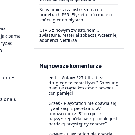
Sony umieszcza ostrzeżenia na
pudełkach PS5. Etykieta informuje o
końcu gier na płytach
.
wie
GTA 6 z nowym zwiastunem…
zwiastuna. Materiał zobaczą wcześniej
 jak sama
abonenci Netfliksa
ryzacji
o
Najnowsze komentarze
emium PL
eettt
-
Galaxy S27 Ultra bez
drugiego teleobiektywu? Samsung
planuje cięcia kosztów z powodu
cen pamięci
ional).
Grześ
-
PlayStation nie obawia się
rywalizacji z pecetami. „W
porównaniu z PC do gier z
najwyższej półki nasz produkt jest
bardziej przystępny cenowo”
Woytec
-
PlayStation nie obawia