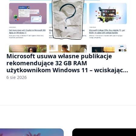
Microsoft usuwa własne publikacje
rekomendujące 32 GB RAM
użytkownikom Windows 11 – wciskając
nam przy tym komputery z 8 GB RAM po
6 sie 2026
zawyżonych cenach