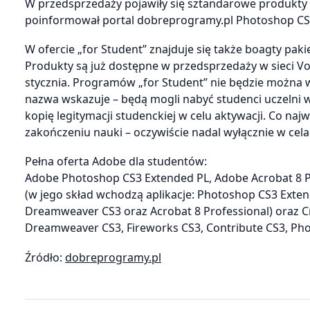
W przedsprzedaży pojawiły się sztandarowe produkty 
poinformował portal dobreprogramy.pl Photoshop CS3 
W ofercie „for Student” znajduje się także boagty paki
Produkty są już dostępne w przedsprzedaży w sieci Vo
stycznia. Programów „for Student” nie będzie można 
nazwa wskazuje – będą mogli nabyć studenci uczelni w
kopię legitymacji studenckiej w celu aktywacji. Co n
zakończeniu nauki – oczywiście nadal wyłącznie w cel
Pełna oferta Adobe dla studentów:
Adobe Photoshop CS3 Extended PL, Adobe Acrobat 8 Pro
(w jego skład wchodzą aplikacje: Photoshop CS3 Extende
Dreamweaver CS3 oraz Acrobat 8 Professional) oraz Cr
Dreamweaver CS3, Fireworks CS3, Contribute CS3, Phot
Źródło:
dobreprogramy.pl