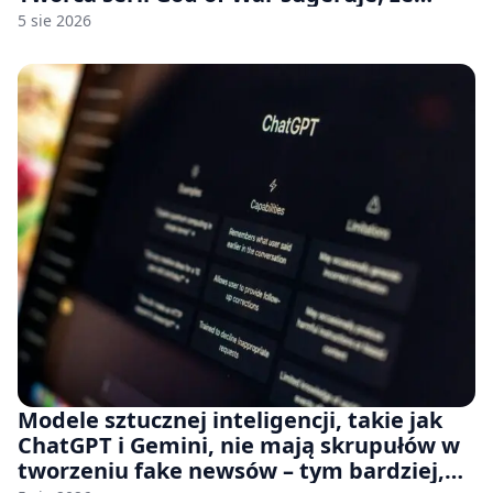
rozumie, dlaczego Sony rezygnuje z gier
5 sie 2026
na płytach
Modele sztucznej inteligencji, takie jak
ChatGPT i Gemini, nie mają skrupułów w
tworzeniu fake newsów – tym bardziej,