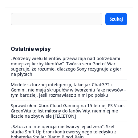
Szukaj
Ostatnie wpisy
„Potrzeby wielu klientów przeważają nad potrzebami
mniejszej liczby klientów”. Twórca serii God of War
sugeruje, że rozumie, dlaczego Sony rezygnuje z gier
na płytach
Modele sztucznej inteligencji, takie jak ChatGPT i
Gemini, nie mają skrupułów w tworzeniu fake newsów –
tym bardziej, jeśli rozmawiasz z nimi po polsku
Sprawdziłem Xbox Cloud Gaming na 15-letniej PS Vicie.
GreenVita to list miłosny do fanów Vity, niemniej nie
liczcie na zbyt wiele [FELIETON]
„Sztuczna inteligencja nie tworzy jej od zera”. Szef
studia Shift Up broni kontrowersyjnego teledysku z
bohaterką Stellar Blade: Blood Rain