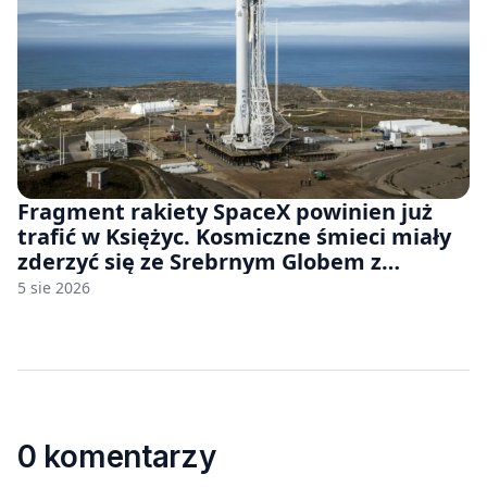
Fragment rakiety SpaceX powinien już
trafić w Księżyc. Kosmiczne śmieci miały
zderzyć się ze Srebrnym Globem z
prędkością 8690 km/h
5 sie 2026
0 komentarzy