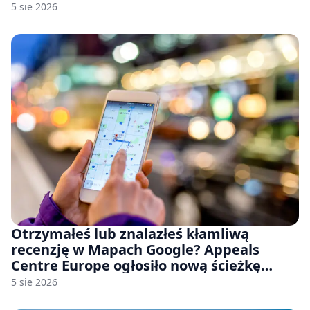
Stellar Blade: Blood Rain
5 sie 2026
Otrzymałeś lub znalazłeś kłamliwą
recenzję w Mapach Google? Appeals
Centre Europe ogłosiło nową ścieżkę
odwoławczą dla firm i konsumentów
5 sie 2026