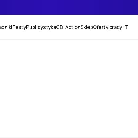
adniki
Testy
Publicystyka
CD-Action
Sklep
Oferty pracy IT