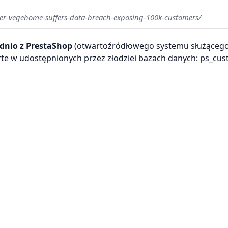
iler-vegehome-suffers-data-breach-exposing-100k-customers/
dnio z PrestaShop
(otwartoźródłowego systemu służąceg
te w udostępnionych przez złodziei bazach danych: ps_cu