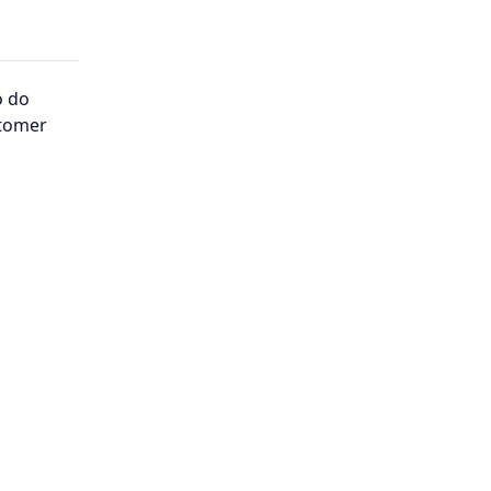
o do
stomer