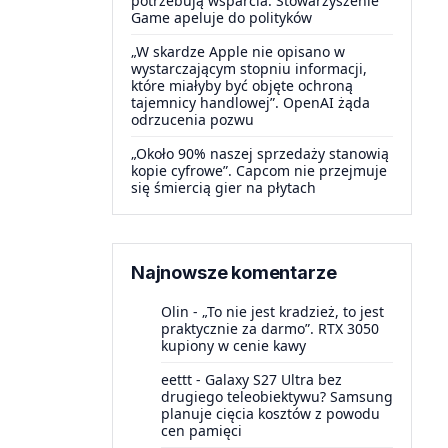
potrzebują wsparcia. Stowarzyszenie
Game apeluje do polityków
„W skardze Apple nie opisano w
wystarczającym stopniu informacji,
które miałyby być objęte ochroną
tajemnicy handlowej”. OpenAI żąda
odrzucenia pozwu
„Około 90% naszej sprzedaży stanowią
kopie cyfrowe”. Capcom nie przejmuje
się śmiercią gier na płytach
Najnowsze komentarze
Olin
-
„To nie jest kradzież, to jest
praktycznie za darmo”. RTX 3050
kupiony w cenie kawy
eettt
-
Galaxy S27 Ultra bez
drugiego teleobiektywu? Samsung
planuje cięcia kosztów z powodu
cen pamięci