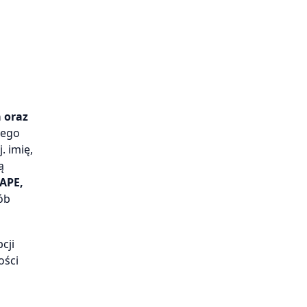
 oraz
tego
. imię,
ą
 APE,
rób
cji
ości