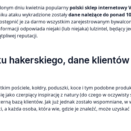
eślonym dniu kwietnia popularny
polski sklep internetowy 
niku ataku wykradzione zostały
dane należące do ponad 10
udostępnić je za darmo wszystkim zarejestrowanym bywalc
rmacji odpowiada niejaki (lub niejaka) lulzintel, będący je
pliwej reputacji.
u hakerskiego, dane klientów
kim pościele, kołdry, poduszki, koce i tym podobne produ
ię jako czerpiący inspirację z natury (do czego w oczywisty
zerną bazą klientów. Jak już jednak zostało wspomniane, w
i, a każda osoba, która wie, gdzie je znaleźć, może uzyskać