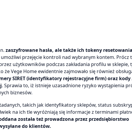
in.
zaszyfrowane hasła, ale także ich tokeny resetowania
 umożliwi przejęcie kontroli nad wybranym kontem. Prócz 
rzez użytkowników podczas zakładania profilu w sklepie, tj
 Jako że Vege Home ewidentnie zajmowało się również obsług
mery SIRET (identyfikatory rejestracyjne firm) oraz kody
j
. Sprawia to, iż istnieje uzasadnione ryzyko wystąpienia p
rnych biznesów.
adanych, takich jak identyfikatory sklepów, status subskryp
wiek na ich tle wyróżniają się informacje z terminami płatn
ddana została też prowadzona przez przedsiębiorstwo
wysyłane do klientów.