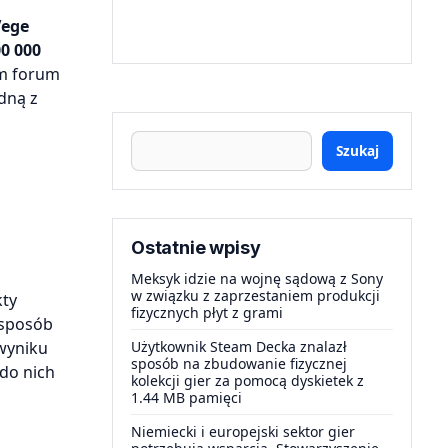
Vege
0 000
om forum
dną z
Szukaj
Ostatnie wpisy
Meksyk idzie na wojnę sądową z Sony
w związku z zaprzestaniem produkcji
kty
fizycznych płyt z grami
 sposób
 wyniku
Użytkownik Steam Decka znalazł
sposób na zbudowanie fizycznej
 do nich
kolekcji gier za pomocą dyskietek z
1.44 MB pamięci
Niemiecki i europejski sektor gier