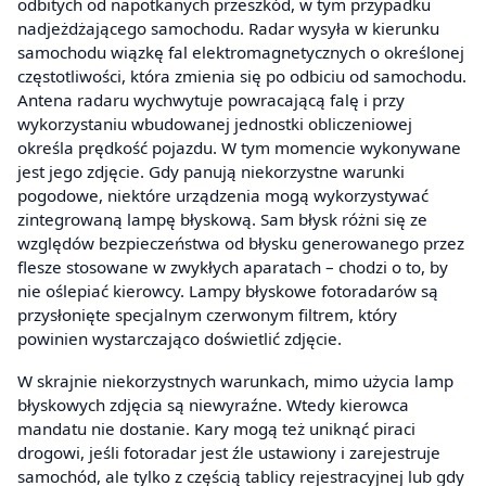
odbitych od napotkanych przeszkód, w tym przypadku
nadjeżdżającego samochodu. Radar wysyła w kierunku
samochodu wiązkę fal elektromagnetycznych o określonej
częstotliwości, która zmienia się po odbiciu od samochodu.
Antena radaru wychwytuje powracającą falę i przy
wykorzystaniu wbudowanej jednostki obliczeniowej
określa prędkość pojazdu. W tym momencie wykonywane
jest jego zdjęcie. Gdy panują niekorzystne warunki
pogodowe, niektóre urządzenia mogą wykorzystywać
zintegrowaną lampę błyskową. Sam błysk różni się ze
względów bezpieczeństwa od błysku generowanego przez
flesze stosowane w zwykłych aparatach – chodzi o to, by
nie oślepiać kierowcy. Lampy błyskowe fotoradarów są
przysłonięte specjalnym czerwonym filtrem, który
powinien wystarczająco doświetlić zdjęcie.
W skrajnie niekorzystnych warunkach, mimo użycia lamp
błyskowych zdjęcia są niewyraźne. Wtedy kierowca
mandatu nie dostanie. Kary mogą też uniknąć piraci
drogowi, jeśli fotoradar jest źle ustawiony i zarejestruje
samochód, ale tylko z częścią tablicy rejestracyjnej lub gdy