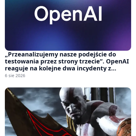
„Przeanalizujemy nasze podejście do
testowania przez strony trzecie”. OpenAI
reaguje na kolejne dwa incydenty z
udziałem autorskich modeli
6 sie 2026