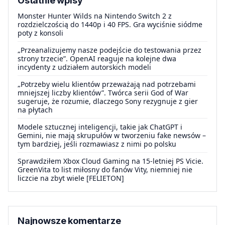
Ostatnie wpisy
Monster Hunter Wilds na Nintendo Switch 2 z
rozdzielczością do 1440p i 40 FPS. Gra wyciśnie siódme
poty z konsoli
„Przeanalizujemy nasze podejście do testowania przez
strony trzecie”. OpenAI reaguje na kolejne dwa
incydenty z udziałem autorskich modeli
„Potrzeby wielu klientów przeważają nad potrzebami
mniejszej liczby klientów”. Twórca serii God of War
sugeruje, że rozumie, dlaczego Sony rezygnuje z gier
na płytach
Modele sztucznej inteligencji, takie jak ChatGPT i
Gemini, nie mają skrupułów w tworzeniu fake newsów –
tym bardziej, jeśli rozmawiasz z nimi po polsku
Sprawdziłem Xbox Cloud Gaming na 15-letniej PS Vicie.
GreenVita to list miłosny do fanów Vity, niemniej nie
liczcie na zbyt wiele [FELIETON]
Najnowsze komentarze