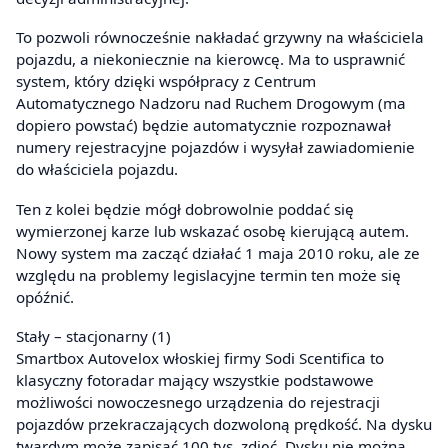
To pozwoli równocześnie nakładać grzywny na właściciela
pojazdu, a niekoniecznie na kierowcę. Ma to usprawnić
system, który dzięki współpracy z Centrum
Automatycznego Nadzoru nad Ruchem Drogowym (ma
dopiero powstać) będzie automatycznie rozpoznawał
numery rejestracyjne pojazdów i wysyłał zawiadomienie
do właściciela pojazdu.
Ten z kolei będzie mógł dobrowolnie poddać się
wymierzonej karze lub wskazać osobę kierującą autem.
Nowy system ma zacząć działać 1 maja 2010 roku, ale ze
względu na problemy legislacyjne termin ten może się
opóźnić.
Stały – stacjonarny (1)
Smartbox Autovelox włoskiej firmy Sodi Scentifica to
klasyczny fotoradar mający wszystkie podstawowe
możliwości nowoczesnego urządzenia do rejestracji
pojazdów przekraczających dozwoloną prędkość. Na dysku
twardym może zapisać 100 tys. zdjęć. Dysku nie można