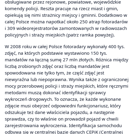
obsługiwane przez rejonowe, powiatowe, wojewódzkie
komendy policji. Reszta pracuje na rzecz miast i gmin,
opiekują się nimi strażnicy miejscy i gminni. Dodatkowo w
całej Polsce można napotkać około 250 atrap fotoradarów
i 309 wideorejestratorów zamontowanych w radiowozach
policyjnych i straży miejskich (patrz ramka powyżej).
W 2008 roku w całej Polsce fotoradary wykonały 400 tys.
zdjęć, na których podstawie wystawiono 150 tys.
mandatów na łączną sumę 27 mln złotych. Różnica między
liczbą zrobionych zdjęć oraz liczbą mandatów jest
spowodowana nie tylko tym, że część zdjęć jest
niewyraźna lub niepoprawna. Wynika także z ograniczonej
mocy przerobowej policji i straży miejskich, które ręcznymi
metodami muszą dokonać identyfikacji sprawcy
wykroczeń drogowych. To oznacza, że każde wykonane
zdjęcie musi obejrzeć odpowiedni funkcjonariusz, który
odszukuje też dane właściciela pojazdu, a następnie
sprawdza, czy to właśnie on prowadził pojazd w chwili
zarejestrowania wykroczenia. Identyfikacja samochodu
odbywa się w centralnej bazie danych CEPiK (Centralnej