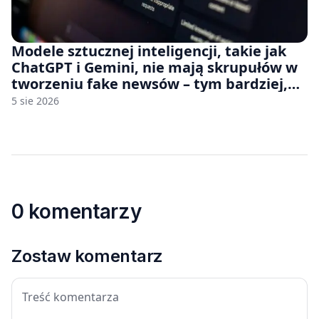
Modele sztucznej inteligencji, takie jak
ChatGPT i Gemini, nie mają skrupułów w
tworzeniu fake newsów – tym bardziej,
jeśli rozmawiasz z nimi po polsku
5 sie 2026
0 komentarzy
Zostaw komentarz