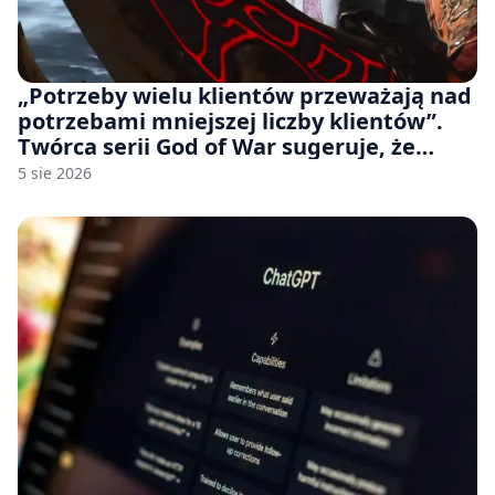
„Potrzeby wielu klientów przeważają nad
potrzebami mniejszej liczby klientów”.
Twórca serii God of War sugeruje, że
rozumie, dlaczego Sony rezygnuje z gier
5 sie 2026
na płytach