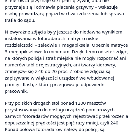
8. Kierowca przyznaje się i płaci grzywnę albo nie
przyznaje się i odmawia płacenia grzywny – wskazuje
osobę prowadzącą pojazd w chwili zdarzenia lub sprawa
trafia do sądu.
Niewyraźne zdjęcia były jeszcze do niedawna wynikiem
instalowania w fotoradarach matryc o niskiej
rozdzielczości – zaledwie 1 megapiksela. Obecnie matryce
3-megapikselowe to minimum. Dzięki temu odsetek zdjęć,
na których policja i straż miejska nie mogły rozpoznać ani
numerów tablic rejestracyjnych, ani twarzy kierowcy,
zmniejszył się z 40 do 20 proc. Zrobione zdjęcia są
zapisywane w większości urządzeń we wbudowanej
pamięci flash, z której przegrywa je odpowiedni
pracownik.
Przy polskich drogach stoi ponad 1200 masztów
przystosowanych do obsługi urządzeń pomiarowych.
Samych fotoradarów mogących rejestrować przekroczenia
dopuszczalnej prędkości jest pięć razy mniej, czyli 240.
Ponad połowa fotoradarów należy do policji; są