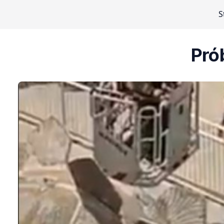
S
Pró