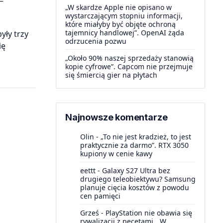
–
„W skardze Apple nie opisano w
wystarczającym stopniu informacji,
które miałyby być objęte ochroną
tajemnicy handlowej”. OpenAI żąda
yły trzy
odrzucenia pozwu
ię
„Około 90% naszej sprzedaży stanowią
kopie cyfrowe”. Capcom nie przejmuje
się śmiercią gier na płytach
Najnowsze komentarze
Olin
-
„To nie jest kradzież, to jest
praktycznie za darmo”. RTX 3050
kupiony w cenie kawy
eettt
-
Galaxy S27 Ultra bez
drugiego teleobiektywu? Samsung
planuje cięcia kosztów z powodu
cen pamięci
Grześ
-
PlayStation nie obawia się
rywalizacji z pecetami. „W