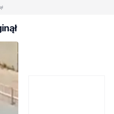
ął
inął