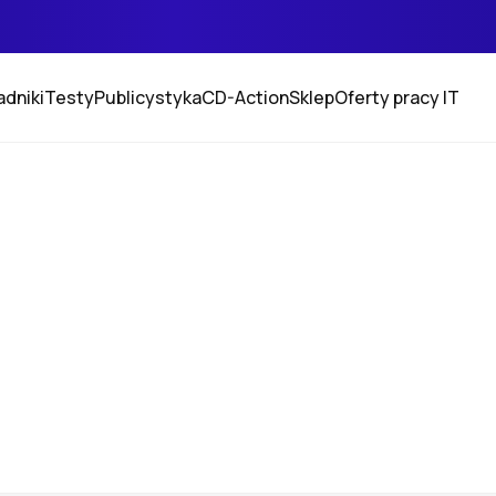
adniki
Testy
Publicystyka
CD-Action
Sklep
Oferty pracy IT