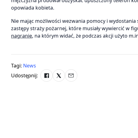
mężczyzna próbował odzyskać upuszczony telefon kom
opowiada kobieta.
Nie mając możliwości wezwania pomocy i wydostania s
zastępy straży pożarnej, które musiały wywiercić w fi
nagranie
, na którym widać, że podczas akcji użyto m.i
Tagi:
News
Udostępnij: