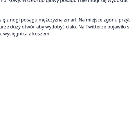
órkowy. Wszedł do głowy posągu i nie mógł się wydostać 
ię z nogi posągu mężczyzna zmarł. Na miejsce zgonu przyb
gurze duży otwór aby wydobyć ciało. Na Twitterze pojawiło s
n. wysięgnika z koszem.