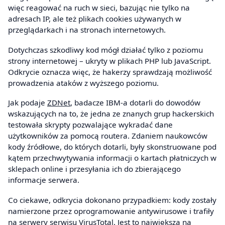
więc reagować na ruch w sieci, bazując nie tylko na
adresach IP, ale też plikach cookies używanych w
przeglądarkach i na stronach internetowych.
Dotychczas szkodliwy kod mógł działać tylko z poziomu
strony internetowej – ukryty w plikach PHP lub JavaScript.
Odkrycie oznacza więc, że hakerzy sprawdzają możliwość
prowadzenia ataków z wyższego poziomu.
Jak podaje
ZDNet
, badacze IBM-a dotarli do dowodów
wskazujących na to, że jedna ze znanych grup hackerskich
testowała skrypty pozwalające wykradać dane
użytkowników za pomocą routera. Zdaniem naukowców
kody źródłowe, do których dotarli, były skonstruowane pod
kątem przechwytywania informacji o kartach płatniczych w
sklepach online i przesyłania ich do zbierającego
informacje serwera.
Co ciekawe, odkrycia dokonano przypadkiem: kody zostały
namierzone przez oprogramowanie antywirusowe i trafiły
na serwery serwisu VirusTotal. Jest to największa na