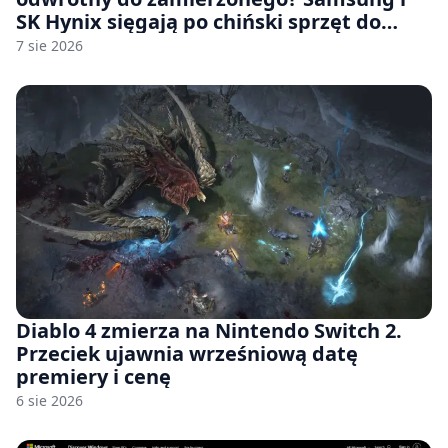
SK Hynix sięgają po chiński sprzęt do
fabryk chipów
7 sie 2026
Diablo 4 zmierza na Nintendo Switch 2.
Przeciek ujawnia wrześniową datę
premiery i cenę
6 sie 2026