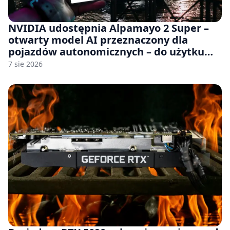
NVIDIA udostępnia Alpamayo 2 Super –
otwarty model AI przeznaczony dla
pojazdów autonomicznych – do użytku
komercyjnego
7 sie 2026