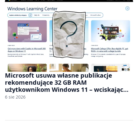
Microsoft usuwa własne publikacje
rekomendujące 32 GB RAM
użytkownikom Windows 11 – wciskając
nam przy tym komputery z 8 GB RAM po
6 sie 2026
zawyżonych cenach