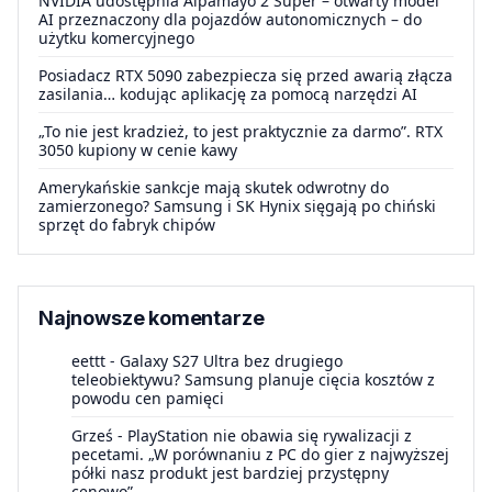
NVIDIA udostępnia Alpamayo 2 Super – otwarty model
AI przeznaczony dla pojazdów autonomicznych – do
użytku komercyjnego
Posiadacz RTX 5090 zabezpiecza się przed awarią złącza
zasilania… kodując aplikację za pomocą narzędzi AI
„To nie jest kradzież, to jest praktycznie za darmo”. RTX
3050 kupiony w cenie kawy
Amerykańskie sankcje mają skutek odwrotny do
zamierzonego? Samsung i SK Hynix sięgają po chiński
sprzęt do fabryk chipów
Najnowsze komentarze
eettt
-
Galaxy S27 Ultra bez drugiego
teleobiektywu? Samsung planuje cięcia kosztów z
powodu cen pamięci
Grześ
-
PlayStation nie obawia się rywalizacji z
pecetami. „W porównaniu z PC do gier z najwyższej
półki nasz produkt jest bardziej przystępny
cenowo”