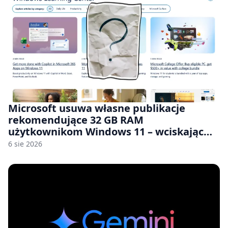
Microsoft usuwa własne publikacje
rekomendujące 32 GB RAM
użytkownikom Windows 11 – wciskając
nam przy tym komputery z 8 GB RAM po
6 sie 2026
zawyżonych cenach