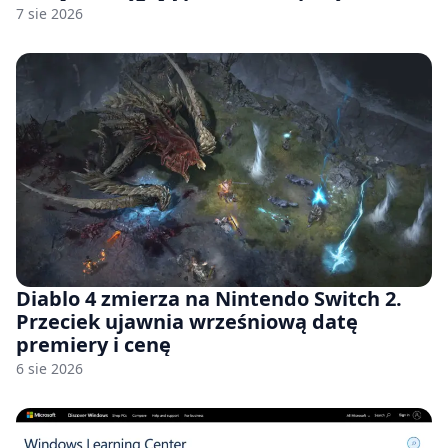
fabryk chipów
7 sie 2026
Diablo 4 zmierza na Nintendo Switch 2.
Przeciek ujawnia wrześniową datę
premiery i cenę
6 sie 2026