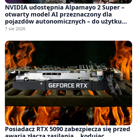
NVIDIA udostępnia Alpamayo 2 Super –
otwarty model AI przeznaczony dla
pojazdów autonomicznych – do użytku
komercyjnego
7 sie 2026
Posiadacz RTX 5090 zabezpiecza się przed
awarią złącza zasilania… kodując