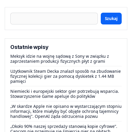
Szukaj
Ostatnie wpisy
Meksyk idzie na wojnę sądową z Sony w związku z
zaprzestaniem produkcji fizycznych płyt z grami
Użytkownik Steam Decka znalazł sposób na zbudowanie
fizycznej kolekcji gier za pomocą dyskietek z 1.44 MB
pamięci
Niemiecki i europejski sektor gier potrzebują wsparcia.
Stowarzyszenie Game apeluje do polityków
„W skardze Apple nie opisano w wystarczającym stopniu
informacji, które miałyby być objęte ochroną tajemnicy
handlowej”. OpenAI żąda odrzucenia pozwu
„Około 90% naszej sprzedaży stanowią kopie cyfrowe”.
Capcom nie przejmuje się śmiercią gier na płytach