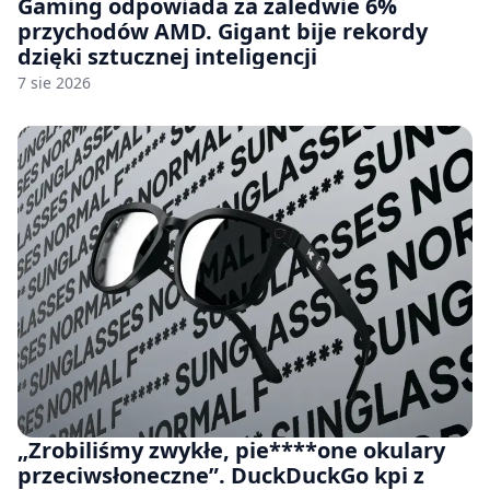
Gaming odpowiada za zaledwie 6%
przychodów AMD. Gigant bije rekordy
dzięki sztucznej inteligencji
7 sie 2026
„Zrobiliśmy zwykłe, pie****one okulary
przeciwsłoneczne”. DuckDuckGo kpi z