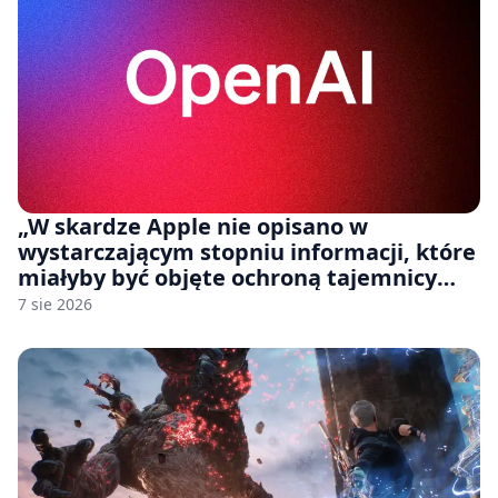
„W skardze Apple nie opisano w
wystarczającym stopniu informacji, które
miałyby być objęte ochroną tajemnicy
handlowej”. OpenAI żąda odrzucenia
7 sie 2026
pozwu