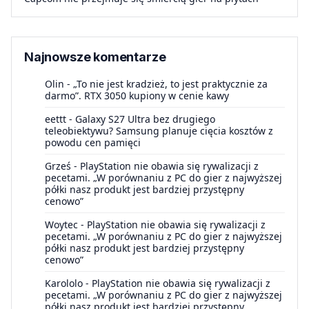
Najnowsze komentarze
Olin
-
„To nie jest kradzież, to jest praktycznie za
darmo”. RTX 3050 kupiony w cenie kawy
eettt
-
Galaxy S27 Ultra bez drugiego
teleobiektywu? Samsung planuje cięcia kosztów z
powodu cen pamięci
Grześ
-
PlayStation nie obawia się rywalizacji z
pecetami. „W porównaniu z PC do gier z najwyższej
półki nasz produkt jest bardziej przystępny
cenowo”
Woytec
-
PlayStation nie obawia się rywalizacji z
pecetami. „W porównaniu z PC do gier z najwyższej
półki nasz produkt jest bardziej przystępny
cenowo”
Karololo
-
PlayStation nie obawia się rywalizacji z
pecetami. „W porównaniu z PC do gier z najwyższej
półki nasz produkt jest bardziej przystępny