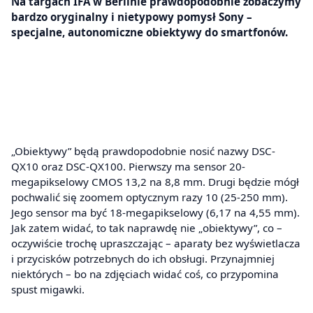
Na targach IFA w Berlinie prawdopodobnie zobaczymy
bardzo oryginalny i nietypowy pomysł Sony –
specjalne, autonomiczne obiektywy do smartfonów.
„Obiektywy” będą prawdopodobnie nosić nazwy DSC-
QX10 oraz DSC-QX100. Pierwszy ma sensor 20-
megapikselowy CMOS 13,2 na 8,8 mm. Drugi będzie mógł
pochwalić się zoomem optycznym razy 10 (25-250 mm).
Jego sensor ma być 18-megapikselowy (6,17 na 4,55 mm).
Jak zatem widać, to tak naprawdę nie „obiektywy”, co –
oczywiście trochę upraszczając – aparaty bez wyświetlacza
i przycisków potrzebnych do ich obsługi. Przynajmniej
niektórych – bo na zdjęciach widać coś, co przypomina
spust migawki.