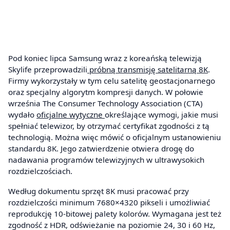
Pod koniec lipca Samsung wraz z koreańską telewizją
Skylife przeprowadzili
próbną transmisję satelitarną 8K
.
Firmy wykorzystały w tym celu satelitę geostacjonarnego
oraz specjalny algorytm kompresji danych. W połowie
września The Consumer Technology Association (CTA)
wydało
oficjalne wytyczne
określające wymogi, jakie musi
spełniać telewizor, by otrzymać certyfikat zgodności z tą
technologią. Można więc mówić o oficjalnym ustanowieniu
standardu 8K. Jego zatwierdzenie otwiera drogę do
nadawania programów telewizyjnych w ultrawysokich
rozdzielczościach.
Według dokumentu sprzęt 8K musi pracować przy
rozdzielczości minimum 7680×4320 pikseli i umożliwiać
reprodukcję 10-bitowej palety kolorów. Wymagana jest też
zgodność z HDR, odświeżanie na poziomie 24, 30 i 60 Hz,