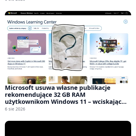
Microsoft usuwa własne publikacje
rekomendujące 32 GB RAM
użytkownikom Windows 11 – wciskając
nam przy tym komputery z 8 GB RAM po
6 sie 2026
zawyżonych cenach