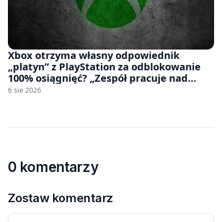
Xbox otrzyma własny odpowiednik
„platyn” z PlayStation za odblokowanie
100% osiągnięć? „Zespół pracuje nad
czymś, co ma się pojawić jeszcze w tym
6 sie 2026
roku”
0 komentarzy
Zostaw komentarz