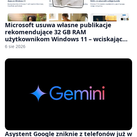
Microsoft usuwa własne publikacje
rekomendujące 32 GB RAM
użytkownikom Windows 11 – wciskając
nam przy tym komputery z 8 GB RAM po
6 sie 2026
zawyżonych cenach
Asystent Google zniknie z telefonów już w