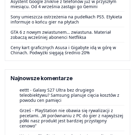
Asystent Google zniknie z telefonów już w przyszłym
miesiącu. Od 4 września zastąpi go Gemini
Sony umieszcza ostrzeżenia na pudełkach PS5. Etykieta
informuje o końcu gier na płytach
GTA 6 z nowym zwiastunem… zwiastuna. Materiał
zobaczą wcześniej abonenci Netfliksa
Ceny kart graficznych Asusa i Gigabyte idą w górę w
Chinach. Podwyżki sięgają średnio 20%
Najnowsze komentarze
eettt
-
Galaxy S27 Ultra bez drugiego
teleobiektywu? Samsung planuje cięcia kosztów z
powodu cen pamięci
Grześ
-
PlayStation nie obawia się rywalizacji z
pecetami. „W porównaniu z PC do gier z najwyższej
półki nasz produkt jest bardziej przystępny
cenowo”