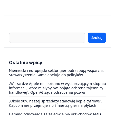
Szukaj
Ostatnie wpisy
Niemiecki i europejski sektor gier potrzebują wsparcia.
Stowarzyszenie Game apeluje do polityków
„W skardze Apple nie opisano w wystarczającym stopniu
informacji, które miałyby być objęte ochroną tajemnicy
handlowej”. OpenAI żąda odrzucenia pozwu
„Około 90% naszej sprzedaży stanowią kopie cyfrowe”.
Capcom nie przejmuje się śmiercią gier na płytach
Gaming odpowiada za zaledwie 6% przychodów AMD.