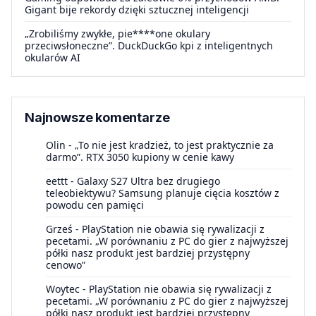
Gigant bije rekordy dzięki sztucznej inteligencji
„Zrobiliśmy zwykłe, pie****one okulary
przeciwsłoneczne”. DuckDuckGo kpi z inteligentnych
okularów AI
Najnowsze komentarze
Olin
-
„To nie jest kradzież, to jest praktycznie za
darmo”. RTX 3050 kupiony w cenie kawy
eettt
-
Galaxy S27 Ultra bez drugiego
teleobiektywu? Samsung planuje cięcia kosztów z
powodu cen pamięci
Grześ
-
PlayStation nie obawia się rywalizacji z
pecetami. „W porównaniu z PC do gier z najwyższej
półki nasz produkt jest bardziej przystępny
cenowo”
Woytec
-
PlayStation nie obawia się rywalizacji z
pecetami. „W porównaniu z PC do gier z najwyższej
półki nasz produkt jest bardziej przystępny