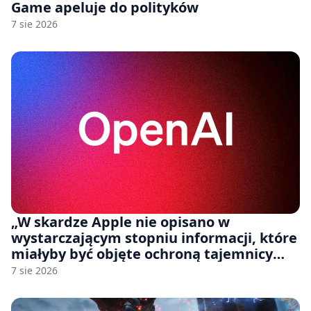
Game apeluje do polityków
7 sie 2026
„W skardze Apple nie opisano w
wystarczającym stopniu informacji, które
miałyby być objęte ochroną tajemnicy
handlowej”. OpenAI żąda odrzucenia
7 sie 2026
pozwu