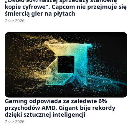
kopie cyfrowe”. Capcom nie przejmuje się
śmiercią gier na płytach
7 sie 2026
Gaming odpowiada za zaledwie 6%
przychodów AMD. Gigant bije rekordy
dzięki sztucznej inteligencji
7 sie 2026