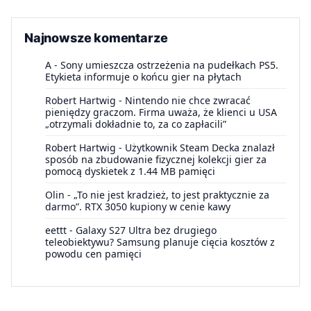
Najnowsze komentarze
A
-
Sony umieszcza ostrzeżenia na pudełkach PS5.
Etykieta informuje o końcu gier na płytach
Robert Hartwig
-
Nintendo nie chce zwracać
pieniędzy graczom. Firma uważa, że klienci u USA
„otrzymali dokładnie to, za co zapłacili”
Robert Hartwig
-
Użytkownik Steam Decka znalazł
sposób na zbudowanie fizycznej kolekcji gier za
pomocą dyskietek z 1.44 MB pamięci
Olin
-
„To nie jest kradzież, to jest praktycznie za
darmo”. RTX 3050 kupiony w cenie kawy
eettt
-
Galaxy S27 Ultra bez drugiego
teleobiektywu? Samsung planuje cięcia kosztów z
powodu cen pamięci