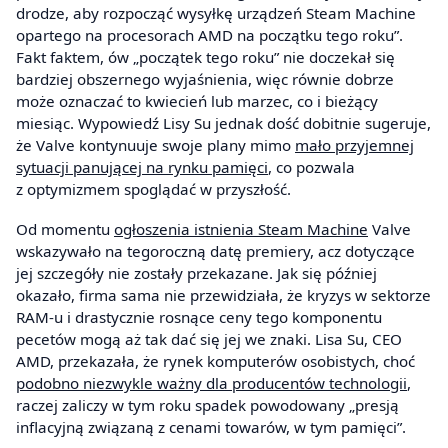
drodze, aby rozpocząć wysyłkę urządzeń Steam Machine
opartego na procesorach AMD na początku tego roku”.
Fakt faktem, ów „początek tego roku” nie doczekał się
bardziej obszernego wyjaśnienia, więc równie dobrze
może oznaczać to kwiecień lub marzec, co i bieżący
miesiąc. Wypowiedź Lisy Su jednak dość dobitnie sugeruje,
że Valve kontynuuje swoje plany mimo
mało przyjemnej
sytuacji panującej na rynku pamięci
, co pozwala
z optymizmem spoglądać w przyszłość.
Od momentu
ogłoszenia istnienia Steam Machine
Valve
wskazywało na tegoroczną datę premiery, acz dotyczące
jej szczegóły nie zostały przekazane. Jak się później
okazało, firma sama nie przewidziała, że kryzys w sektorze
RAM-u i drastycznie rosnące ceny tego komponentu
pecetów mogą aż tak dać się jej we znaki. Lisa Su, CEO
AMD, przekazała, że rynek komputerów osobistych, choć
podobno niezwykle ważny dla producentów technologii
,
raczej zaliczy w tym roku spadek powodowany „presją
inflacyjną związaną z cenami towarów, w tym pamięci”.