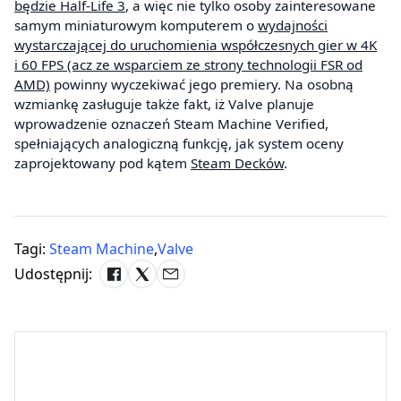
będzie Half-Life 3
, a więc nie tylko osoby zainteresowane
samym miniaturowym komputerem o
wydajności
wystarczającej do uruchomienia współczesnych gier w 4K
i 60 FPS (acz ze wsparciem ze strony technologii FSR od
AMD)
powinny wyczekiwać jego premiery. Na osobną
wzmiankę zasługuje także fakt, iż Valve planuje
wprowadzenie oznaczeń Steam Machine Verified,
spełniających analogiczną funkcję, jak system oceny
zaprojektowany pod kątem
Steam Decków
.
Tagi:
Steam Machine
,
Valve
Udostępnij: