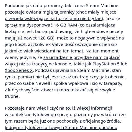
Podobnie jak data premiery, tak i cena Steam Machine
pozostaje owiana mgłą tajemnicy (
choć miały miejsce
przecieki wskazujące na to, że tanio nie będzie
). Jako że
sprzęt ma dysponować 16 GB RAM (co oszałamiającą
liczbą nie jest, biorąc pod uwagę, że high-endowe pecety
mają już nawet 128 GB), może to negatywnie wpłynąć na
jego koszt, aczkolwiek Valve dość oszczędnie dzieli się
jakimikolwiek wieściami na ten temat. Na ten moment
wiemy jedynie, że
za urządzenie przyjdzie nam zapłacić
więcej niż za tradycyjne konsole, takie jak PlayStation 5 lub
Xbox Series X
. Podczas ujawniania Steam Machine, stan
rynku pamięci nie był jeszcze aż tak tragiczny, jak obecnie,
przez co Gabe Newell i spółka wpakowali się w tarapaty,
z których wyjście z twarzą może okazać się niezwykle
trudne.
Pozostaje nam więc liczyć na to, iż więcej informacji
w kontekście tytułowego sprzętu poznamy już wkrótce i że
tym razem będą już one pochodziły z oficjalnego źródła.
Jednym z tytułów startowych Steam Machine podobno