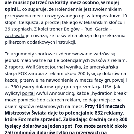
ale musisz patrzeć na każdy mecz osobno, w mojej
opinii
„, co sugeruje, że Holender nie jest zwolennikiem
przerywania meczu rozgrywanego np. w temperaturze 19
stopni Celsjusza, a prędzej takiego w teksańskim słońcu i
36 stopniach. Z kolei trener Belgów – Rudi Garcia –
zachwala
je i uważa, że to świetna okazja do przekazania
piłkarzom dodatkowych instrukcji.
Te argumenty sportowe i zdenerwowanie widzów są
jednak mało ważne na tle potencjalnych zysków z reklam.
Z
raportu
Wall Street Journal wynika, że amerykańska
stacja FOX zarabia z reklam około 200 tysięcy dolarów na
każdej przerwie na nawodnienie w meczu fazy grupowej i
aż 750 tysięcy dolarów, gdy gra reprezentacja USA. Jak
wyliczył
portal
Awful Announcing, każde „hydration break”
może pomieścić do czterech reklam, co daje miejsce na
osiem spotów reklamowych na mecz.
Przy 104 meczach
Mistrzostw Świata daje to potencjalnie 832 reklamy,
które Fox może sprzedać. Zakładając średnią cenę 300
tysięcy dolarów za jeden spot, Fox może zarobić około
250 milionów dolarów tylko na przerwach na