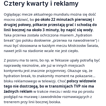
Cztery kwarty i reklamy
Oglądając mecze aktualnego mundialu można się dość
mocno zdziwić, bo
po około 22 minutach pierwszej i
drugiej połowy, piłkarze przestają grać i schodzą do
linii bocznej na około 3 minuty, by napić się wody
.
Taka przerwa została ochrzczona mianem „hydration
break” (po polsku dosłownie „przerwa na nawodnienie”) i
musi być stosowana w każdym meczu Mistrzostw Świata,
nawet jeśli na stadionie wcale nie jest ciepło.
Z pozoru ma to sens, bo np. w Teksasie upały potrafią być
naprawdę nieznośne, ale już w innych miejscach
kontynentu jest znacznie przyjemniej. Okazuje się, że
hydration break, to znakomity moment na pokazanie…
bloku reklamowego w telewizji. Choć
polscy widzowie
tego nie dostrzegą, bo w transmisjach TVP nie ma
żadnych reklam
w trakcie meczu i widz ma po prostu
podgląd na murawę i zawodników rozmawiających z
trenerem przy linii bocznej boiska.