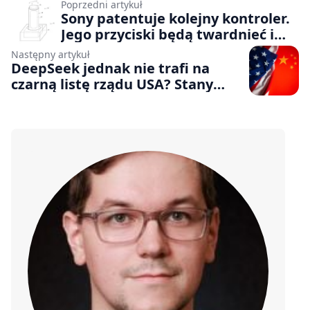
Poprzedni artykuł
Sony patentuje kolejny kontroler.
Jego przyciski będą twardnieć i
mięknąć w zależności od stanu
Następny artykuł
rozgrywki
DeepSeek jednak nie trafi na
czarną listę rządu USA? Stany
Zjednoczone chcą uniknąć
eskalacji konfliktu handlowego z
Chinami