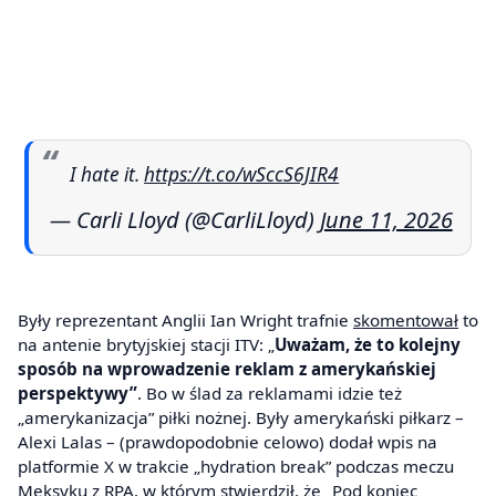
I hate it.
https://t.co/wSccS6JIR4
— Carli Lloyd (@CarliLloyd)
June 11, 2026
Były reprezentant Anglii Ian Wright trafnie
skomentował
to
na antenie brytyjskiej stacji ITV: „
Uważam, że to kolejny
sposób na wprowadzenie reklam z amerykańskiej
perspektywy”
. Bo w ślad za reklamami idzie też
„amerykanizacja” piłki nożnej. Były amerykański piłkarz –
Alexi Lalas – (prawdopodobnie celowo) dodał wpis na
platformie X w trakcie „hydration break” podczas meczu
Meksyku z RPA, w którym stwierdził, że „Pod koniec