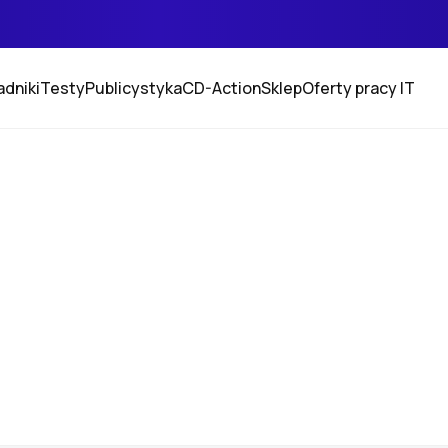
adniki
Testy
Publicystyka
CD-Action
Sklep
Oferty pracy IT