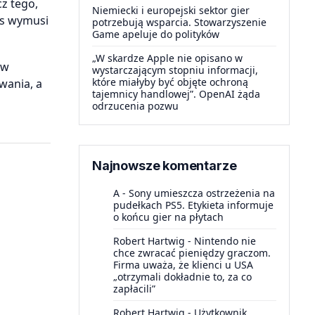
z tego,
Niemiecki i europejski sektor gier
ws wymusi
potrzebują wsparcia. Stowarzyszenie
Game apeluje do polityków
„W skardze Apple nie opisano w
ów
wystarczającym stopniu informacji,
które miałyby być objęte ochroną
wania, a
tajemnicy handlowej”. OpenAI żąda
odrzucenia pozwu
Najnowsze komentarze
A
-
Sony umieszcza ostrzeżenia na
pudełkach PS5. Etykieta informuje
o końcu gier na płytach
Robert Hartwig
-
Nintendo nie
chce zwracać pieniędzy graczom.
Firma uważa, że klienci u USA
„otrzymali dokładnie to, za co
zapłacili”
Robert Hartwig
-
Użytkownik