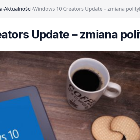
a
›
Aktualności
›
Windows 10 Creators Update – zmiana polityk
tors Update – zmiana polit