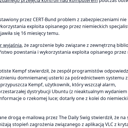
zdalnego przejęcia kontroli nad komputerem
podczas odtw
stawiony przez CERT-Bund problem z zabezpieczeniami nie
korzystania exploita opisanego przez niemieckich specjalis
jawiła się 16 miesięcy temu.
r wyjaśnia
, że zagrożenie było związane z zewnętrzną bibli
eństwo powstania i wykorzystania exploita opisanego przez 
tiste Kempf stwierdził, że zespół programistów odpowiedz
istnieniu domniemanej usterki za pośrednictwem systemu z
 przypuszcza Kempf, użytkownik, który wszczął alarm,
starzałej dystrybucji Ubuntu (z nieaktualnym wydaniem b
nformacje o rzekomej luce; dotarły one z kolei do niemieck
e drogą e-mailową przez The Daily Swig stwierdził, że na 
niżają stopień zagrożenia związanego z aplikacją VLC z kry