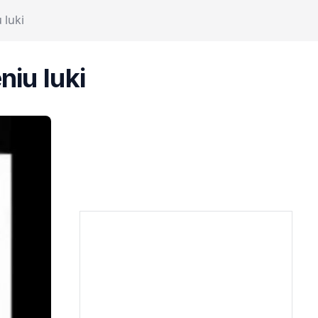
 luki
iu luki