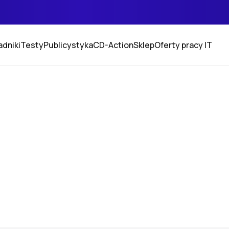
adniki
Testy
Publicystyka
CD-Action
Sklep
Oferty pracy IT