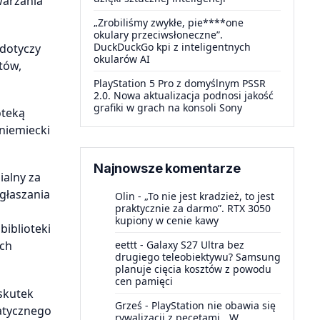
arzania
„Zrobiliśmy zwykłe, pie****one
okulary przeciwsłoneczne”.
DuckDuckGo kpi z inteligentnych
 dotyczy
okularów AI
tów,
PlayStation 5 Pro z domyślnym PSSR
2.0. Nowa aktualizacja podnosi jakość
grafiki w grach na konsoli Sony
oteką
niemiecki
Najnowsze komentarze
ialny za
głaszania
Olin
-
„To nie jest kradzież, to jest
praktycznie za darmo”. RTX 3050
kupiony w cenie kawy
iblioteki
eettt
-
Galaxy S27 Ultra bez
ich
drugiego teleobiektywu? Samsung
planuje cięcia kosztów z powodu
cen pamięci
skutek
Grześ
-
PlayStation nie obawia się
tatycznego
rywalizacji z pecetami. „W