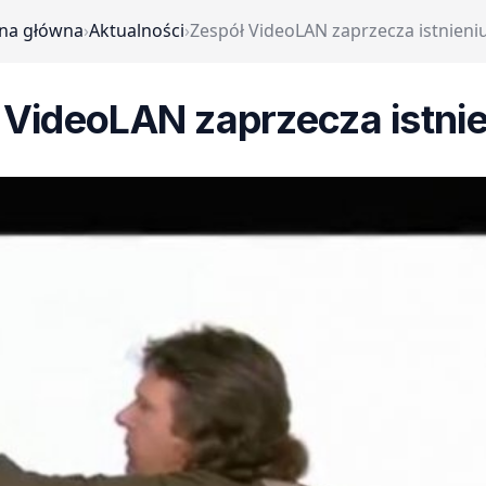
ona główna
›
Aktualności
›
Zespół VideoLAN zaprzecza istnieniu
 VideoLAN zaprzecza istnien