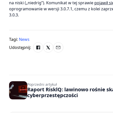
na niski („niedrig”). Komunikat w tej sprawie
pojawił s
oprogramowanie w wersji 3.0.7.1, czemu z kolei zaprze
3.0.3.
Tagi:
News
Udostępnij:
Poprzedni artykuł
Raport RisklQ: lawinowo rośnie sk
cyberprzestępczości