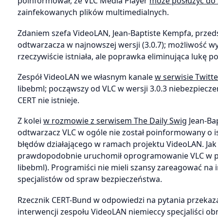
poinformował, że VLC Media Player
może posłużyć do 
zainfekowanych plików multimedialnych.
Zdaniem szefa VideoLAN, Jean-Baptiste Kempfa, przed
odtwarzacza w najnowszej wersji (3.0.7); możliwość wy
rzeczywiście istniała, ale poprawka eliminująca lukę po
Zespół VideoLAN we własnym kanale
w serwisie Twitte
libebml; począwszy od VLC w wersji 3.0.3 niebezpiecz
CERT nie istnieje.
Z kolei
w rozmowie z serwisem The Daily Swig
Jean-Bap
odtwarzacz VLC w ogóle nie został poinformowany o 
błędów działającego w ramach projektu VideoLAN. Jak
prawdopodobnie uruchomił oprogramowanie VLC w prze
libebml). Programiści nie mieli szansy zareagować na i
specjalistów od spraw bezpieczeństwa.
Rzecznik CERT-Bund w odpowiedzi na pytania przekazan
interwencji zespołu VideoLAN niemieccy specjaliści ob