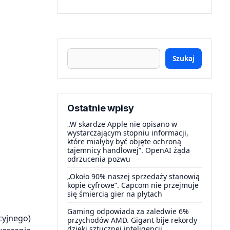
Szukaj
Ostatnie wpisy
„W skardze Apple nie opisano w
wystarczającym stopniu informacji,
które miałyby być objęte ochroną
tajemnicy handlowej”. OpenAI żąda
odrzucenia pozwu
„Około 90% naszej sprzedaży stanowią
kopie cyfrowe”. Capcom nie przejmuje
się śmiercią gier na płytach
Gaming odpowiada za zaledwie 6%
cyjnego)
przychodów AMD. Gigant bije rekordy
dzięki sztucznej inteligencji