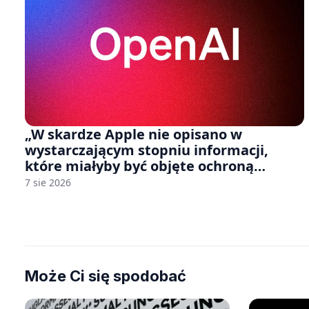
„W skardze Apple nie opisano w
wystarczającym stopniu informacji,
które miałyby być objęte ochroną
tajemnicy handlowej”. OpenAI żąda
7 sie 2026
odrzucenia pozwu
Może Ci się spodobać