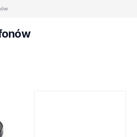
onów
lefonów