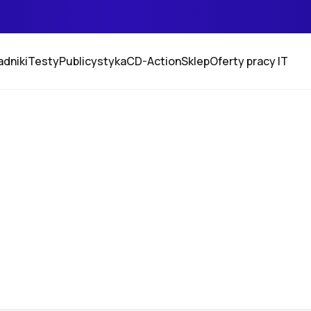
adniki
Testy
Publicystyka
CD-Action
Sklep
Oferty pracy IT