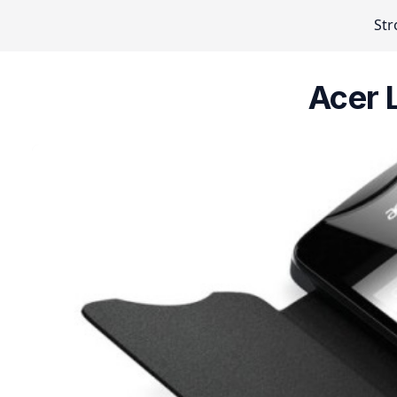
Str
Acer L