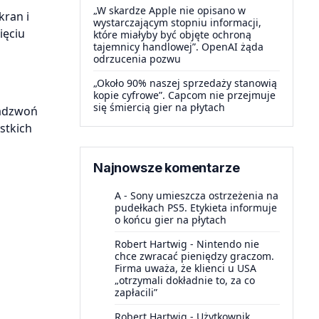
„W skardze Apple nie opisano w
kran i
wystarczającym stopniu informacji,
ięciu
które miałyby być objęte ochroną
tajemnicy handlowej”. OpenAI żąda
odrzucenia pozwu
„Około 90% naszej sprzedaży stanowią
kopie cyfrowe”. Capcom nie przejmuje
się śmiercią gier na płytach
zadzwoń
stkich
Najnowsze komentarze
A
-
Sony umieszcza ostrzeżenia na
pudełkach PS5. Etykieta informuje
o końcu gier na płytach
Robert Hartwig
-
Nintendo nie
chce zwracać pieniędzy graczom.
Firma uważa, że klienci u USA
„otrzymali dokładnie to, za co
zapłacili”
Robert Hartwig
-
Użytkownik