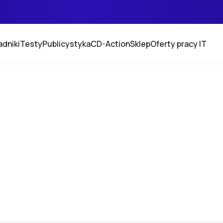
adniki
Testy
Publicystyka
CD-Action
Sklep
Oferty pracy IT