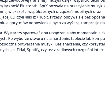
bezprzewodowej transmisji muzyki dzięki wsparciu technolo
ą łączność Bluetooth. AptX pozwala na przesyłanie muzyki
omnej większości współczesnych urządzeń mobilnych oraz
cej CD czyli 48kHz / 16bit. Przesył odbywa się bez opóźni
owaniu algorytmów odpowiedzialnych za wyższą kompresje da
dna. Wystarczy sparować oba urządzenia aby momentalnie ci
ych. Po wyborze utworu na smartfonie, tablecie lub kompu
zpoczną odtwarzanie muzyki. Bez znaczenia, czy korzysta
ch, jak Tidal, Spotify, czy też z radiowych rozgłośni inter