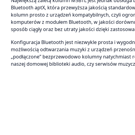
Największą zaletą kolumn M5BTL jest jednak obsługa 
Bluetooth aptX, która przewyższa jakością standardow
kolumn prosto z urządzeń kompatybilnych, czyli ogr
komputerów z modułem Bluetooth, w jakości dorównują
sposób ciągły oraz bez utraty jakości dzięki zastos
Konfiguracja Bluetooth jest niezwykle prosta i wygo
możliwością odtwarzania muzyki z urządzeń przenośn
„podłączone” bezprzewodowo kolumny natychmiast ro
naszej domowej biblioteki audio, czy serwisów muzyczny