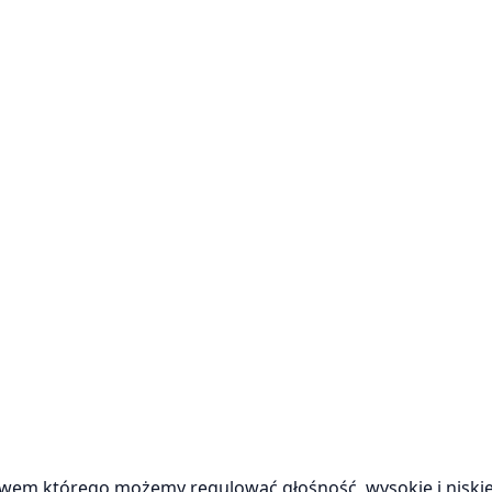
twem którego możemy regulować głośność, wysokie i niskie