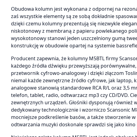
Obudowa kolumn jest wykonana z odpornej na rezonan
zaś wszystkie elementy są ze sobą dokładnie spasowa
dzięki czemu kolumny prezentują się niezwykle elegan
niskotonowy z membraną z papieru powlekanego pol
wysokotonowy stanowi jeden uszczelniony gumą twe
konstrukcję w obudowie opartej na systemie bassre
Producent zapewnia, że kolumny M5BTL firmy Scansoni
każdego źródła dźwięku przewyższają porównywalne,
przetwornik cyfrowo-analogowy i dzięki złączom Tos
niemal każde zewnętrzne źródło cyfrowe, jak laptop, 
analogowe stanowią standardowe RCA R/L oraz 3,5 mm
telefon, tablet, radio, odtwarzacz mp3 czy CD/DVD. C
zewnętrznych urządzeń. Głośniki dysponują również w
dedykowany technologicznie i wzorniczo Scansonic M8,
mocniejsze podkreślenie basów, a także stworzenie w
odtwarzania muzyki doskonale sprawdzi się jako kin