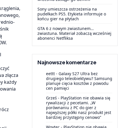
rąglenia,
Sony umieszcza ostrzeżenia na
pudełkach PS5. Etykieta informuje o
ianowego,
końcu gier na płytach
rednio-
śnik
GTA 6 z nowym zwiastunem…
zwiastuna. Materiał zobaczą wcześniej
ą
abonenci Netfliksa
0W.
l
Najnowsze komentarze
ączyć
eettt
-
Galaxy S27 Ultra bez
wa złącza
drugiego teleobiektywu? Samsung
by każdy
planuje cięcia kosztów z powodu
cen pamięci
dowania
Grześ
-
PlayStation nie obawia się
rywalizacji z pecetami. „W
porównaniu z PC do gier z
rócz
najwyższej półki nasz produkt jest
bardziej przystępny cenowo”
Woytec
-
PlayStation nie obawia