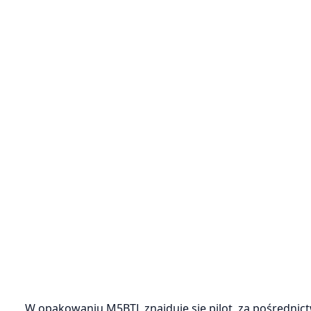
W opakowaniu M5BTL znajduje się pilot, za pośrednic