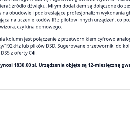
erać źródło dźwięku. Miłym dodatkiem są dołączone do z
w na obudowie i podkreślające profesjonalizm wykonania g
jąca na uczenie kodów IR z pilotów innych urządzeń, co p
ewizora, czy kina domowego.
nia kolumn jest połączenie z przetwornikiem cyfrowo anal
bity/192kHz lub plików DSD. Sugerowane przetworniki do ko
 DS5 z oferty C4i.
nosi 1830,00 zł. Urządzenia objęte są 12-miesięczną gw