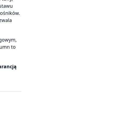
estawu
łośników.
ozwala
ogowym,
lumn to
arancją