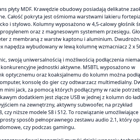
s płyty MDF. Krawędzie obudowy posiadają delikatne zaok
ne. Całość pokryta jest ośmioma warstwami lakieru fortep
cko i stylowo. Kolumny wyposażono w 4,5-calowy głośnik ś
ipropylenem oraz z magnesowym systemem przesięgu. Gło
eter z membraną z warstw kaptonu i aluminium. Dwudrożn
flex napędza wybudowany w lewą kolumnę wzmacniacz 2 x 5
c, swoją uniwersalnością i możliwością podłączenia niema
 konkurencyjne jednostki aktywne. M5BTL wyposażono w
link optycznemu oraz koaksjalnemu do kolumn można podł
komputer, konsolę do gier czy odtwarzacz multimedialny. D
 mini jack, za pomocą których podłączymy w razie potrze
iekawym dodatkiem jest złącze USB w jednej z kolumn do ła
yjściem na zewnętrzny, aktywny subwoofer, na przykład
 czy niższe modele S8 i S12. To rozwiązanie umożliwiające
 prosty sposób pełnoprawnego zestawu audio 2.1, który op
o domowe, czy podczas gamingu.