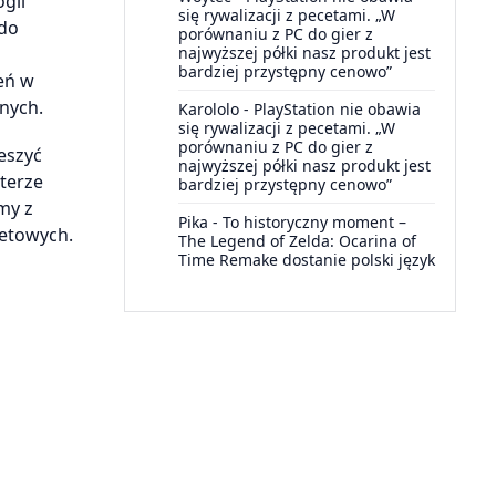
gii
się rywalizacji z pecetami. „W
 do
porównaniu z PC do gier z
najwyższej półki nasz produkt jest
bardziej przystępny cenowo”
eń w
nych.
Karololo
-
PlayStation nie obawia
się rywalizacji z pecetami. „W
porównaniu z PC do gier z
eszyć
najwyższej półki nasz produkt jest
terze
bardziej przystępny cenowo”
my z
Pika
-
To historyczny moment –
netowych.
The Legend of Zelda: Ocarina of
Time Remake dostanie polski język