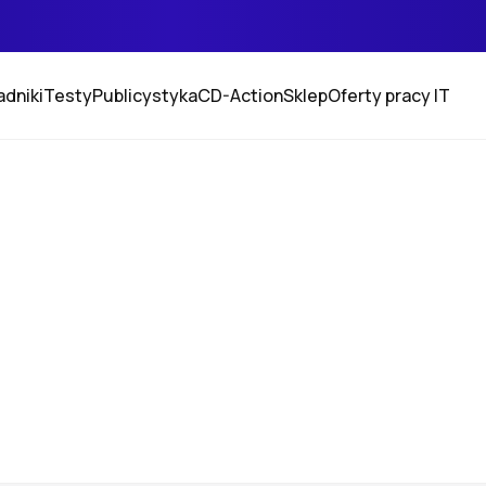
adniki
Testy
Publicystyka
CD-Action
Sklep
Oferty pracy IT