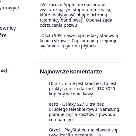
u
„W skardze Apple nie opisano w
cy nowych
wystarczającym stopniu informacji,
które miałyby być objęte ochroną
tajemnicy handlowej”. OpenAI żąda
odrzucenia pozwu
cownicy
óre
„Około 90% naszej sprzedaży stanowią
kopie cyfrowe”. Capcom nie przejmuje
się śmiercią gier na płytach
zaj
Najnowsze komentarze
Olin
-
„To nie jest kradzież, to jest
praktycznie za darmo”. RTX 3050
kupiony w cenie kawy
eettt
-
Galaxy S27 Ultra bez
drugiego teleobiektywu? Samsung
planuje cięcia kosztów z powodu
cen pamięci
Grześ
-
PlayStation nie obawia się
rywalizacji z pecetami. „W