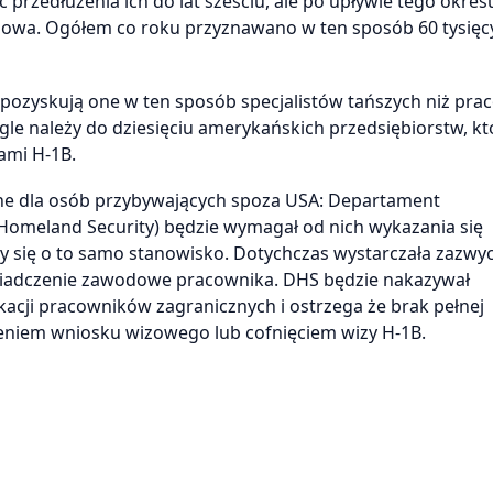
ć przedłużenia ich do lat sześciu, ale po upływie tego okres
nowa. Ogółem co roku przyznawano w ten sposób 60 tysię
– pozyskują one w ten sposób specjalistów tańszych niż pra
e należy do dziesięciu amerykańskich przedsiębiorstw, kt
ami H-1B.
jne dla osób przybywających spoza USA: Departament
omeland Security) będzie wymagał od nich wykazania się
cy się o to samo stanowisko. Dotychczas wystarczała zazwyc
świadczenie zawodowe pracownika. DHS będzie nakazywał
kacji pracowników zagranicznych i ostrzega że brak pełnej
niem wniosku wizowego lub cofnięciem wizy H-1B.