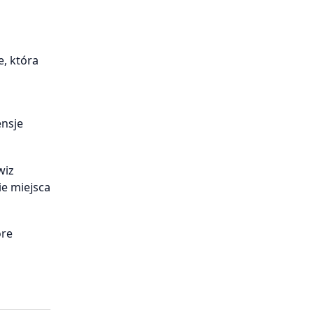
, która
ensje
wiz
e miejsca
óre