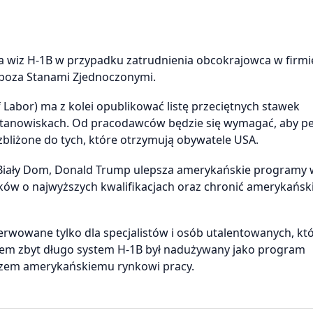
 wiz H-1B w przypadku zatrudnienia obcokrajowca w firmie
ę poza Stanami Zjednoczonymi.
abor) ma z kolei opublikować listę przeciętnych stawek
stanowiskach. Od pracodawców będzie się wymagać, aby p
zbliżone do tych, które otrzymują obywatele USA.
Biały Dom, Donald Trump ulepsza amerykańskie programy 
ów o najwyższych kwalifikacjach oraz chronić amerykański
erwowane tylko dla specjalistów i osób utalentowanych, kt
sem zbyt długo system H-1B był nadużywany jako program
razem amerykańskiemu rynkowi pracy.