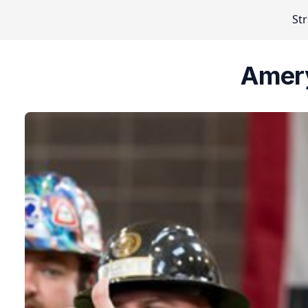
St
Amery