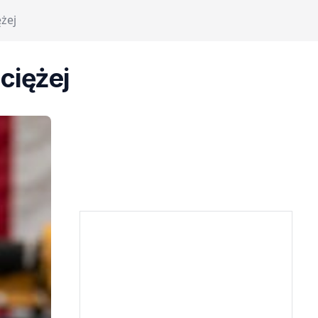
żej
ciężej