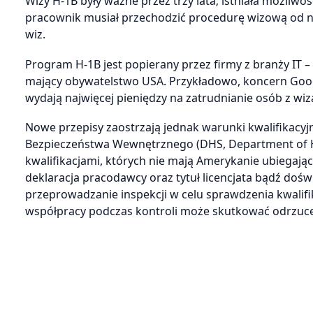
Wizy H-1B były ważne przez trzy lata; istniała możliwoś
pracownik musiał przechodzić procedurę wizową od 
wiz.
Program H-1B jest popierany przez firmy z branży IT 
mający obywatelstwo USA. Przykładowo, koncern Googl
wydają najwięcej pieniędzy na zatrudnianie osób z wiz
Nowe przepisy zaostrzają jednak warunki kwalifikacy
Bezpieczeństwa Wewnętrznego (DHS, Department of H
kwalifikacjami, których nie mają Amerykanie ubiegają
deklaracja pracodawcy oraz tytuł licencjata bądź do
przeprowadzanie inspekcji w celu sprawdzenia kwalifi
współpracy podczas kontroli może skutkować odrzuce