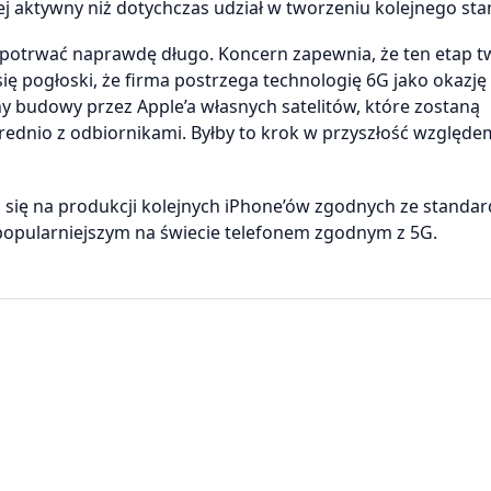
j aktywny niż dotychczas udział w tworzeniu kolejnego st
 potrwać naprawdę długo. Koncern zapewnia, że ten etap t
się pogłoski, że firma postrzega technologię 6G jako okazję
ny budowy przez Apple’a własnych satelitów, które zostaną
rednio z odbiornikami. Byłby to krok w przyszłość względe
ć się na produkcji kolejnych iPhone’ów zgodnych ze standa
popularniejszym na świecie telefonem zgodnym z 5G.