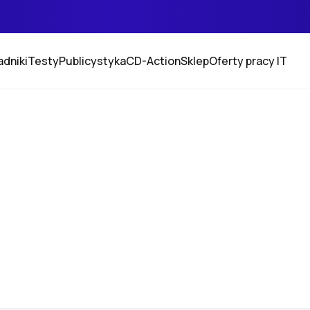
adniki
Testy
Publicystyka
CD-Action
Sklep
Oferty pracy IT