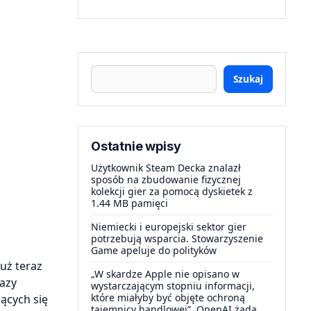
Szukaj
Ostatnie wpisy
Użytkownik Steam Decka znalazł
sposób na zbudowanie fizycznej
kolekcji gier za pomocą dyskietek z
1.44 MB pamięci
Niemiecki i europejski sektor gier
potrzebują wsparcia. Stowarzyszenie
Game apeluje do polityków
uż teraz
„W skardze Apple nie opisano w
razy
wystarczającym stopniu informacji,
które miałyby być objęte ochroną
ących się
tajemnicy handlowej”. OpenAI żąda