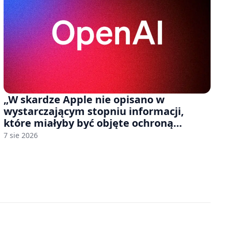
„W skardze Apple nie opisano w
wystarczającym stopniu informacji,
które miałyby być objęte ochroną
tajemnicy handlowej”. OpenAI żąda
7 sie 2026
odrzucenia pozwu