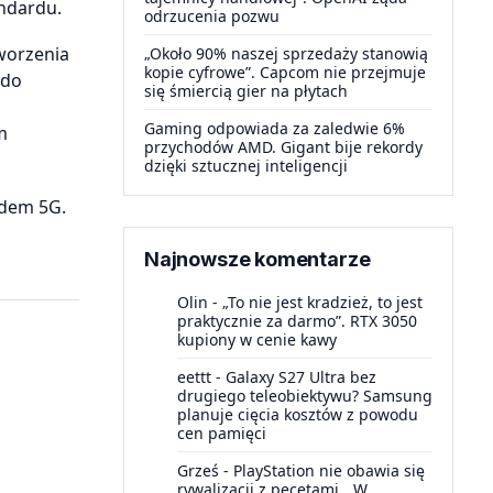
andardu.
odrzucenia pozwu
worzenia
„Około 90% naszej sprzedaży stanowią
kopie cyfrowe”. Capcom nie przejmuje
 do
się śmiercią gier na płytach
Gaming odpowiada za zaledwie 6%
m
przychodów AMD. Gigant bije rekordy
dzięki sztucznej inteligencji
rdem 5G.
Najnowsze komentarze
Olin
-
„To nie jest kradzież, to jest
praktycznie za darmo”. RTX 3050
kupiony w cenie kawy
eettt
-
Galaxy S27 Ultra bez
drugiego teleobiektywu? Samsung
planuje cięcia kosztów z powodu
cen pamięci
Grześ
-
PlayStation nie obawia się
rywalizacji z pecetami. „W