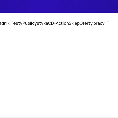
adniki
Testy
Publicystyka
CD-Action
Sklep
Oferty pracy IT