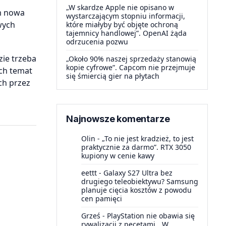
„W skardze Apple nie opisano w
ym nowa
wystarczającym stopniu informacji,
wych
które miałyby być objęte ochroną
tajemnicy handlowej”. OpenAI żąda
odrzucenia pozwu
zie trzeba
„Około 90% naszej sprzedaży stanowią
kopie cyfrowe”. Capcom nie przejmuje
ch temat
się śmiercią gier na płytach
ch przez
Najnowsze komentarze
Olin
-
„To nie jest kradzież, to jest
praktycznie za darmo”. RTX 3050
kupiony w cenie kawy
eettt
-
Galaxy S27 Ultra bez
drugiego teleobiektywu? Samsung
planuje cięcia kosztów z powodu
cen pamięci
Grześ
-
PlayStation nie obawia się
rywalizacji z pecetami. „W