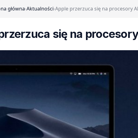
ona główna
›
Aktualności
›
Apple przerzuca się na procesory 
przerzuca się na proceso