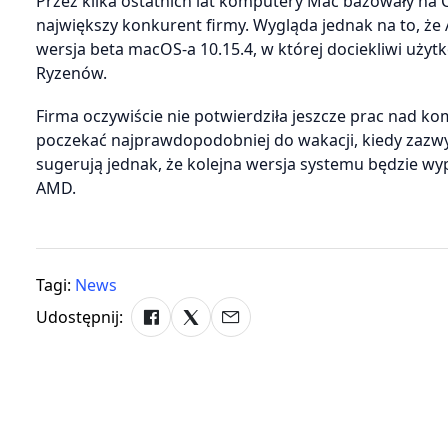
Przez kilka ostatnich lat komputery Mac bazowały na CP
największy konkurent firmy. Wygląda jednak na to, ż
wersja beta macOS-a 10.15.4, w której dociekliwi użyt
Ryzenów.
Firma oczywiście nie potwierdziła jeszcze prac nad ko
poczekać najprawdopodobniej do wakacji, kiedy zazw
sugerują jednak, że kolejna wersja systemu będzie
AMD.
Tagi:
News
Udostępnij: