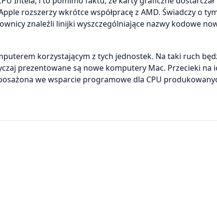
U Intela, i to pomimo faktu, że karty graficzne dostarczał
e Apple rozszerzy wkrótce współpracę z AMD. Świadczy o t
kownicy znaleźli linijki wyszczególniające nazwy kodowe no
mputerem korzystającym z tych jednostek. Na taki ruch będ
yczaj prezentowane są nowe komputery Mac. Przecieki na i
 wyposażona we wsparcie programowe dla CPU produkowany