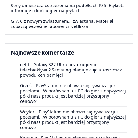
Sony umieszcza ostrzeżenia na pudełkach PS5. Etykieta
informuje o końcu gier na płytach
GTA 6 z nowym zwiastunem… zwiastuna. Materiał
zobaczą wcześniej abonenci Netfliksa
Najnowsze komentarze
eettt
-
Galaxy S27 Ultra bez drugiego
teleobiektywu? Samsung planuje cięcia kosztów z
powodu cen pamięci
Grześ
-
PlayStation nie obawia się rywalizacji z
pecetami. „W porównaniu z PC do gier z najwyższej
półki nasz produkt jest bardziej przystępny
cenowo”
Woytec
-
PlayStation nie obawia się rywalizacji z
pecetami. „W porównaniu z PC do gier z najwyższej
półki nasz produkt jest bardziej przystępny
cenowo”
Karololo
-
PlayStation nie obawia się rywalizacji z