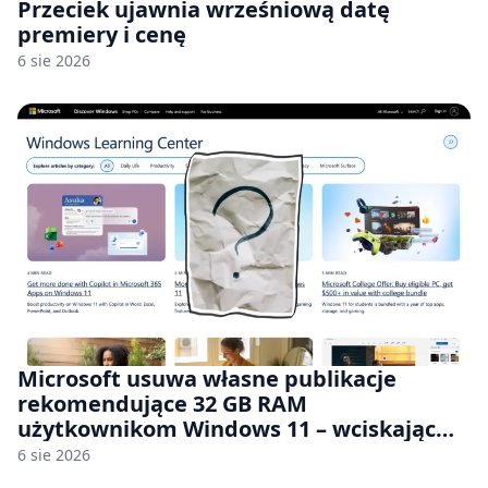
Przeciek ujawnia wrześniową datę
premiery i cenę
6 sie 2026
Microsoft usuwa własne publikacje
rekomendujące 32 GB RAM
użytkownikom Windows 11 – wciskając
nam przy tym komputery z 8 GB RAM po
6 sie 2026
zawyżonych cenach