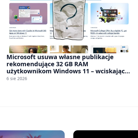
Microsoft usuwa własne publikacje
rekomendujące 32 GB RAM
użytkownikom Windows 11 – wciskając
nam przy tym komputery z 8 GB RAM po
6 sie 2026
zawyżonych cenach