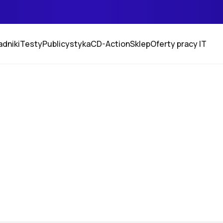
adniki
Testy
Publicystyka
CD-Action
Sklep
Oferty pracy IT