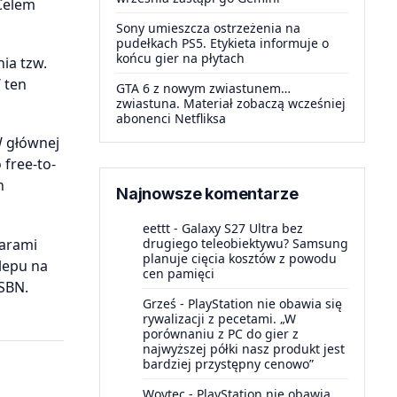
 Celem
Sony umieszcza ostrzeżenia na
pudełkach PS5. Etykieta informuje o
końcu gier na płytach
ia tzw.
 ten
GTA 6 z nowym zwiastunem…
zwiastuna. Materiał zobaczą wcześniej
abonenci Netfliksa
W głównej
free-to-
h
Najnowsze komentarze
eettt
-
Galaxy S27 Ultra bez
iarami
drugiego teleobiektywu? Samsung
planuje cięcia kosztów z powodu
klepu na
cen pamięci
ISBN.
Grześ
-
PlayStation nie obawia się
rywalizacji z pecetami. „W
porównaniu z PC do gier z
najwyższej półki nasz produkt jest
bardziej przystępny cenowo”
Woytec
-
PlayStation nie obawia