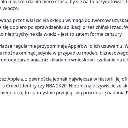
ło miejsce i dał im nieco czasu, by się na to przygotować.
e władze.
ywaną przez właściciela sklepu wymaga od twórców uzyskan
się dopiero po sprawdzeniu aplikacji przez chiński rząd. W
o nieprzychylne dla władz – jest to zatem forma cenzury.
e władze regularnie przypominają Apple’owi o ich usuwaniu. 
zie można ominąć jedynie w przypadku modelu biznesowego 
 metody zarabiania, niż składanie wniosków i czekanie na ic
z Apple’a, z pewnością jednak największa w historii. Jej of
n’s Creed Identity czy NBA 2K20. Nie znikną oczywiście ze s
dniego urzędu i pomyślnie przejdą całą procedurę nadania 