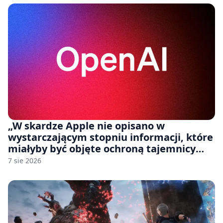
„W skardze Apple nie opisano w
wystarczającym stopniu informacji, które
miałyby być objęte ochroną tajemnicy
handlowej”. OpenAI żąda odrzucenia
7 sie 2026
pozwu