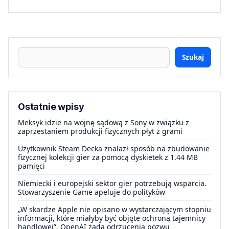
Szukaj
Ostatnie wpisy
Meksyk idzie na wojnę sądową z Sony w związku z
zaprzestaniem produkcji fizycznych płyt z grami
Użytkownik Steam Decka znalazł sposób na zbudowanie
fizycznej kolekcji gier za pomocą dyskietek z 1.44 MB
pamięci
Niemiecki i europejski sektor gier potrzebują wsparcia.
Stowarzyszenie Game apeluje do polityków
„W skardze Apple nie opisano w wystarczającym stopniu
informacji, które miałyby być objęte ochroną tajemnicy
handlowej”. OpenAI żąda odrzucenia pozwu