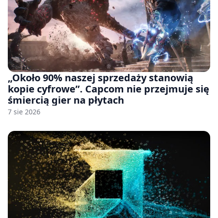
„Około 90% naszej sprzedaży stanowią
kopie cyfrowe”. Capcom nie przejmuje się
śmiercią gier na płytach
7 sie 2026