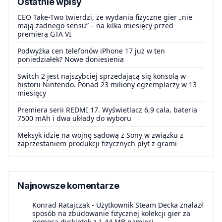
Ostatnie wpisy
CEO Take-Two twierdzi, że wydania fizyczne gier „nie
mają żadnego sensu” – na kilka miesięcy przed
premierą GTA VI
Podwyżka cen telefonów iPhone 17 już w ten
poniedziałek? Nowe doniesienia
Switch 2 jest najszybciej sprzedającą się konsolą w
historii Nintendo. Ponad 23 miliony egzemplarzy w 13
miesięcy
Premiera serii REDMI 17. Wyświetlacz 6,9 cala, bateria
7500 mAh i dwa układy do wyboru
Meksyk idzie na wojnę sądową z Sony w związku z
zaprzestaniem produkcji fizycznych płyt z grami
Najnowsze komentarze
Konrad Ratajczak
-
Użytkownik Steam Decka znalazł
sposób na zbudowanie fizycznej kolekcji gier za
pomocą dyskietek z 1.44 MB pamięci