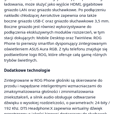
ładowania, może służyć jako wyjście HDMI, gigabitowe
gniazdo LAN oraz gniazdo słuchawkowe. Po podłączeniu
nakładki chłodzącej AeroActive zapewnia ona także
boczne gniazdo USB-C oraz gniazdo słuchawkowe 3,5 mm.
Boczne gniazdo jest również wykorzystywane do
podłączenia ekskluzywnych modułów rozszerzeń, w tym
stacji dokujących: Mobile Desktop oraz TwinView. ROG
Phone to pierwszy smartfon dysponujący zintegrowanym
oświetleniem ASUS Aura RGB. Z tyłu telefonu znajduje się
podświetlone logo ROG, które oferuje całą gamę różnych
trybów świetlnych.
Dodatkowe technologie
Zintegrowane w ROG Phone głośniki są skierowane do
przodu i napędzane inteligentnymi wzmacniaczami do
zmaksymalizowania głośności i zminimalizowania
zniekształceń, a silnik audio obsługuje odtwarzanie
dźwięku o wysokiej rozdzielczości, o parametrach: 24-bity /
192 Khz. DTS Headphone:X zapewnia wirtualny dźwięk
przestrzenny o jakości kinowej dostarczany do słuchawek.