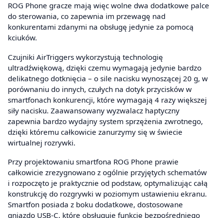
ROG Phone gracze mają więc wolne dwa dodatkowe palce
do sterowania, co zapewnia im przewagę nad
konkurentami zdanymi na obsługę jedynie za pomocą
kciuków.
Czujniki AirTriggers wykorzystują technologię
ultradźwiękową, dzięki czemu wymagają jedynie bardzo
delikatnego dotknięcia – o sile nacisku wynoszącej 20 g, w
porównaniu do innych, czułych na dotyk przycisków w
smartfonach konkurencji, które wymagają 4 razy większej
siły nacisku. Zaawansowany wyzwalacz haptyczny
zapewnia bardzo wydajny system sprzężenia zwrotnego,
dzięki któremu całkowicie zanurzymy się w świecie
wirtualnej rozrywki.
Przy projektowaniu smartfona ROG Phone prawie
całkowicie zrezygnowano z ogólnie przyjętych schematów
i rozpoczęto je praktycznie od podstaw, optymalizując całą
konstrukcję do rozgrywki w poziomym ustawieniu ekranu.
Smartfon posiada z boku dodatkowe, dostosowane
gniazdo USB-C, które obsługuje funkcję bezpośredniego