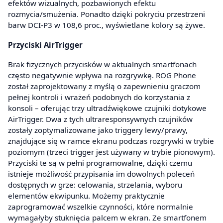
efektów wizualnych, pozbawionych efektu
rozmycia/smużenia. Ponadto dzięki pokryciu przestrzeni
barw DCI-P3 w 108,6 proc., wyświetlane kolory są żywe.
Przyciski AirTrigger
Brak fizycznych przycisków w aktualnych smartfonach
często negatywnie wpływa na rozgrywkę. ROG Phone
został zaprojektowany z myślą o zapewnieniu graczom
pełnej kontroli i wrażeń podobnych do korzystania z
konsoli – oferując trzy ultradźwiękowe czujniki dotykowe
AirTrigger. Dwa z tych ultraresponsywnych czujników
zostały zoptymalizowane jako triggery lewy/prawy,
znajdujące się w ramce ekranu podczas rozgrywki w trybie
poziomym (trzeci trigger jest używany w trybie pionowym).
Przyciski te są w pełni programowalne, dzięki czemu
istnieje możliwość przypisania im dowolnych poleceń
dostępnych w grze: celowania, strzelania, wyboru
elementów ekwipunku. Możemy praktycznie
zaprogramować wszelkie czynności, które normalnie
wymagałyby stuknięcia palcem w ekran. Ze smartfonem