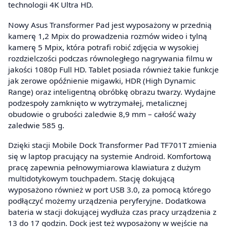
technologii 4K Ultra HD.
Nowy Asus Transformer Pad jest wyposażony w przednią
kamerę 1,2 Mpix do prowadzenia rozmów wideo i tylną
kamerę 5 Mpix, która potrafi robić zdjęcia w wysokiej
rozdzielczości podczas równoległego nagrywania filmu w
jakości 1080p Full HD. Tablet posiada również takie funkcje
jak zerowe opóźnienie migawki, HDR (High Dynamic
Range) oraz inteligentną obróbkę obrazu twarzy. Wydajne
podzespoły zamknięto w wytrzymałej, metalicznej
obudowie o grubości zaledwie 8,9 mm – całość waży
zaledwie 585 g.
Dzięki stacji Mobile Dock Transformer Pad TF701T zmienia
się w laptop pracujący na systemie Android. Komfortową
pracę zapewnia pełnowymiarowa klawiatura z dużym
multidotykowym touchpadem. Stację dokującą
wyposażono również w port USB 3.0, za pomocą którego
podłączyć możemy urządzenia peryferyjne. Dodatkowa
bateria w stacji dokującej wydłuża czas pracy urządzenia z
13 do 17 godzin. Dock jest też wyposażony w wejście na