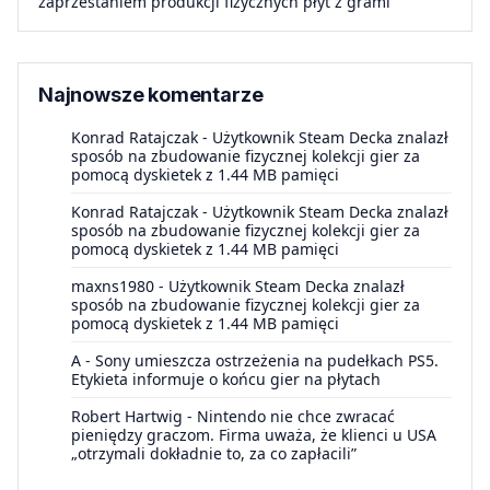
zaprzestaniem produkcji fizycznych płyt z grami
Najnowsze komentarze
Konrad Ratajczak
-
Użytkownik Steam Decka znalazł
sposób na zbudowanie fizycznej kolekcji gier za
pomocą dyskietek z 1.44 MB pamięci
Konrad Ratajczak
-
Użytkownik Steam Decka znalazł
sposób na zbudowanie fizycznej kolekcji gier za
pomocą dyskietek z 1.44 MB pamięci
maxns1980
-
Użytkownik Steam Decka znalazł
sposób na zbudowanie fizycznej kolekcji gier za
pomocą dyskietek z 1.44 MB pamięci
A
-
Sony umieszcza ostrzeżenia na pudełkach PS5.
Etykieta informuje o końcu gier na płytach
Robert Hartwig
-
Nintendo nie chce zwracać
pieniędzy graczom. Firma uważa, że klienci u USA
„otrzymali dokładnie to, za co zapłacili”