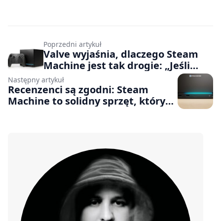
Poprzedni artykuł
Valve wyjaśnia, dlaczego Steam
Machine jest tak drogie: „Jeśli
powiemy nie, już do nas nie
Następny artykuł
wrócą”
Recenzenci są zgodni: Steam
Machine to solidny sprzęt, który
cierpi z powodu wysokiej ceny