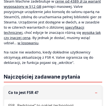
Steam Machine zadebiutuje w
cenie od 4389 zł za wariant
wyposażony w 512 GB
pamięci masowej. Valve
pozycjonuje urządzenie jako konsolę do salonu opartą na
SteamOS, zdolną do uruchamiania pełnej biblioteki gier ze
Steama. Urządzenie jest dostępne w dwóch, a w zasadzie
to w czterech wariantach o zbliżonej
specyfikacji
technicznej
, choć edycje te znacząco różnią się
wysoką tak
czy inaczej ceną
. By jednak je dostać, musimy wziąć
udział…
w losowaniu
.
Na razie nie wiadomo, kiedy dokładnie użytkownicy
otrzymają aktualizację z FSR 4. Valve ogranicza się do
deklaracji, że funkcja pojawi się „wkrótce”.
Najczęściej zadawane pytania
Co to jest FSR 4?
FSR „Redstone” to pakiet technologii