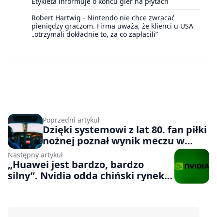
Etykieta informuje o końcu gier na płytach
Robert Hartwig
-
Nintendo nie chce zwracać
pieniędzy graczom. Firma uważa, że klienci u USA
„otrzymali dokładnie to, za co zapłacili”
Poprzedni artykuł
Dzięki systemowi z lat 80. fan piłki
nożnej poznał wynik meczu w
trakcie lotu bez Wi-Fi
Następny artykuł
„Huawei jest bardzo, bardzo
silny”. Nvidia odda chiński rynek
walkowerem?