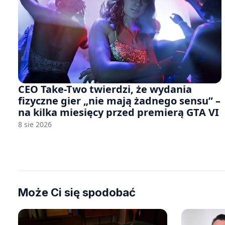
CEO Take-Two twierdzi, że wydania
fizyczne gier „nie mają żadnego sensu” –
na kilka miesięcy przed premierą GTA VI
8 sie 2026
Może Ci się spodobać