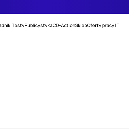
adniki
Testy
Publicystyka
CD-Action
Sklep
Oferty pracy IT