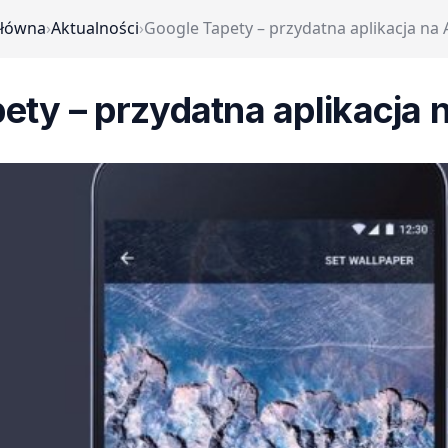
główna
›
Aktualności
›
Google Tapety – przydatna aplikacja na
ety – przydatna aplikacja 