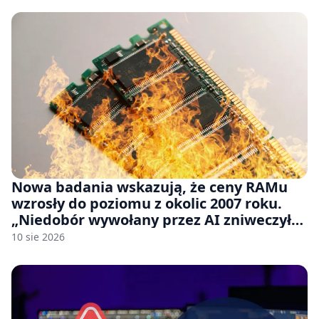
Nowa badania wskazują, że ceny RAMu
wzrosły do poziomu z okolic 2007 roku.
„Niedobór wywołany przez AI zniweczył
20 lat postępów w ciągu zaledwie kilku
10 sie 2026
miesięcy.”