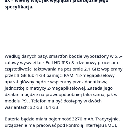
6X – wiemy więc jak wygląda i jaka będzie jego
specyfikacja.
Według danych bazy, smartfon będzie wyposażony w 5,5-
calowy wyświetlacz Full HD IPS i 8-rdzeniowy procesor o
częstotliwości taktowania na poziomie 2.1 GHz wspierany
przez 3 GB lub 4 GB pamięci RAM. 12-megapikselowy
aparat główny będzie wspierany przez dodatkową
jednostkę o matrycy 2-megapikselowej. Zasada jego
działania będzie najprawdopdoobniej taka sama, jak w
modelu P9. . Telefon ma być dostępny w dwóch
wariantach: 32 GB i 64 GB.
Bateria będzie miała pojemność 3270 mAh. Tradycyjnie,
urządzenie ma pracować pod kontrolą interfejsu EMUI,