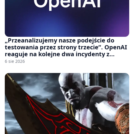
„Przeanalizujemy nasze podejście do
testowania przez strony trzecie”. OpenAI
reaguje na kolejne dwa incydenty z
udziałem autorskich modeli
6 sie 2026