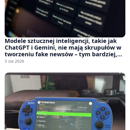
Modele sztucznej inteligencji, takie jak
ChatGPT i Gemini, nie mają skrupułów w
tworzeniu fake newsów – tym bardziej,
jeśli rozmawiasz z nimi po polsku
5 sie 2026