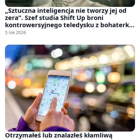
„Sztuczna inteligencja nie tworzy jej od
zera”. Szef studia Shift Up broni
kontrowersyjnego teledysku z bohaterką
Stellar Blade: Blood Rain
5 sie 2026
Otrzymałeś lub znalazłeś kłamliwą