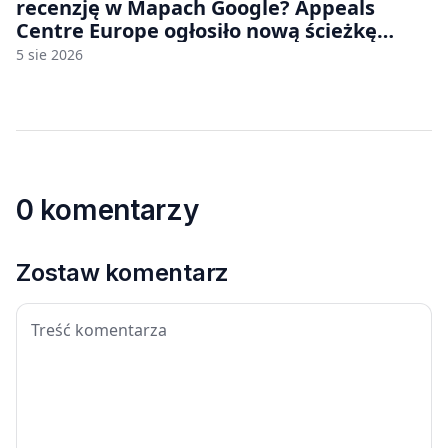
recenzję w Mapach Google? Appeals
Centre Europe ogłosiło nową ścieżkę
odwoławczą dla firm i konsumentów
5 sie 2026
0 komentarzy
Zostaw komentarz