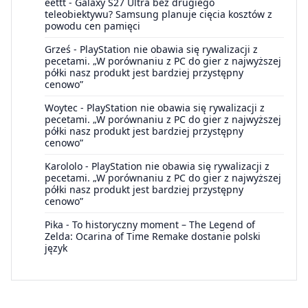
eettt
-
Galaxy S27 Ultra bez drugiego
teleobiektywu? Samsung planuje cięcia kosztów z
powodu cen pamięci
Grześ
-
PlayStation nie obawia się rywalizacji z
pecetami. „W porównaniu z PC do gier z najwyższej
półki nasz produkt jest bardziej przystępny
cenowo”
Woytec
-
PlayStation nie obawia się rywalizacji z
pecetami. „W porównaniu z PC do gier z najwyższej
półki nasz produkt jest bardziej przystępny
cenowo”
Karololo
-
PlayStation nie obawia się rywalizacji z
pecetami. „W porównaniu z PC do gier z najwyższej
półki nasz produkt jest bardziej przystępny
cenowo”
Pika
-
To historyczny moment – The Legend of
Zelda: Ocarina of Time Remake dostanie polski
język