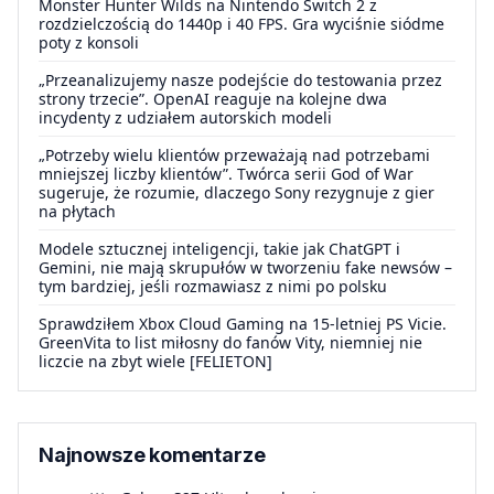
Monster Hunter Wilds na Nintendo Switch 2 z
rozdzielczością do 1440p i 40 FPS. Gra wyciśnie siódme
poty z konsoli
„Przeanalizujemy nasze podejście do testowania przez
strony trzecie”. OpenAI reaguje na kolejne dwa
incydenty z udziałem autorskich modeli
„Potrzeby wielu klientów przeważają nad potrzebami
mniejszej liczby klientów”. Twórca serii God of War
sugeruje, że rozumie, dlaczego Sony rezygnuje z gier
na płytach
Modele sztucznej inteligencji, takie jak ChatGPT i
Gemini, nie mają skrupułów w tworzeniu fake newsów –
tym bardziej, jeśli rozmawiasz z nimi po polsku
Sprawdziłem Xbox Cloud Gaming na 15-letniej PS Vicie.
GreenVita to list miłosny do fanów Vity, niemniej nie
liczcie na zbyt wiele [FELIETON]
Najnowsze komentarze