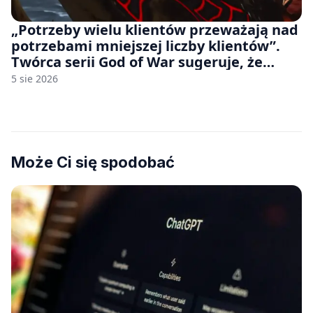
„Potrzeby wielu klientów przeważają nad
potrzebami mniejszej liczby klientów”.
Twórca serii God of War sugeruje, że
rozumie, dlaczego Sony rezygnuje z gier
5 sie 2026
na płytach
Może Ci się spodobać