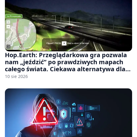
Hop.Earth: Przeglądarkowa gra pozwala
nam „jeździć” po prawdziwych mapach
całego świata. Ciekawa alternatywa dla
Google Street View
10 sie 2026