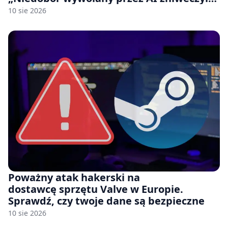
20 lat postępów w ciągu zaledwie kilku
10 sie 2026
miesięcy.”
Poważny atak hakerski na
dostawcę sprzętu Valve w Europie.
Sprawdź, czy twoje dane są bezpieczne
10 sie 2026