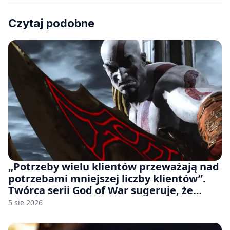
Czytaj podobne
„Potrzeby wielu klientów przeważają nad
potrzebami mniejszej liczby klientów”.
Twórca serii God of War sugeruje, że
rozumie, dlaczego Sony rezygnuje z gier
5 sie 2026
na płytach