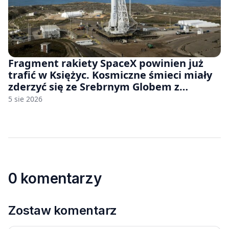
Fragment rakiety SpaceX powinien już
trafić w Księżyc. Kosmiczne śmieci miały
zderzyć się ze Srebrnym Globem z
prędkością 8690 km/h
5 sie 2026
0 komentarzy
Zostaw komentarz