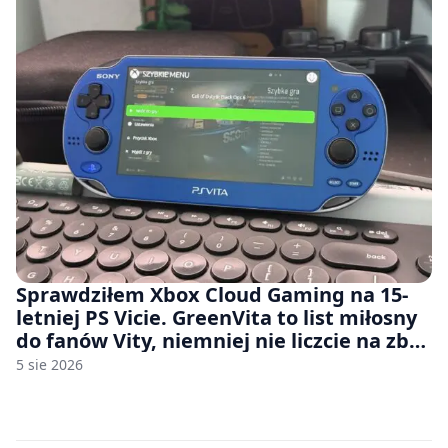
Sprawdziłem Xbox Cloud Gaming na 15-
letniej PS Vicie. GreenVita to list miłosny
do fanów Vity, niemniej nie liczcie na zbyt
wiele [FELIETON]
5 sie 2026