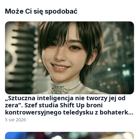
Może Ci się spodobać
„Sztuczna inteligencja nie tworzy jej od
zera”. Szef studia Shift Up broni
kontrowersyjnego teledysku z bohaterką
Stellar Blade: Blood Rain
5 sie 2026