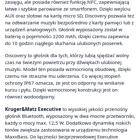
zasięgu, ale posiada również funkcję NFC, zapewniającą
łatwe i szybkie parowanie ze smartfonem. Dzięki wejściu
AUX oraz slotowi na kartę micro SD, Discovery pozwala też
na odtwarzanie muzyki bezpośrednio z karty pamięci lub z
urządzeń analogowych. Głośnik wyposażony został w
baterię o pojemności 2200 mAh, dzięki czemu zapewnia
do 10 godzin ciągłego słuchania ulubionych piosenek.
Discovery to głośnik dla tych, którzy lubią spędzać wolny
czas na świeżym powietrzu przy dźwiękach ulubionej
muzyki. Model ten posiada wzmocnioną obudowę, dzięki
czemu nie straszne mu uderzenia. Co więcej stopień
ochrony IP67 oznacza, że jest on odporny na wnikanie
kurzu i pyłu. Dzięki wzmocnionej konstrukcji jest on
również wodoodporny.
Kruger&Matz Executive
to wysokiej jakości przenośny
głośnik Bluetooth, wyposażony w dwa mocne przetworniki,
każdy o mocy max. 12,5 W. Dodatkowo dynamikę niskich
tonów zwiększa zastosowana w urządzeniu technologia
MaxxBass. Do łączności bezprzewodowej Executive