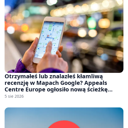
Otrzymałeś lub znalazłeś kłamliwą
recenzję w Mapach Google? Appeals
Centre Europe ogłosiło nową ścieżkę
odwoławczą dla firm i konsumentów
5 sie 2026