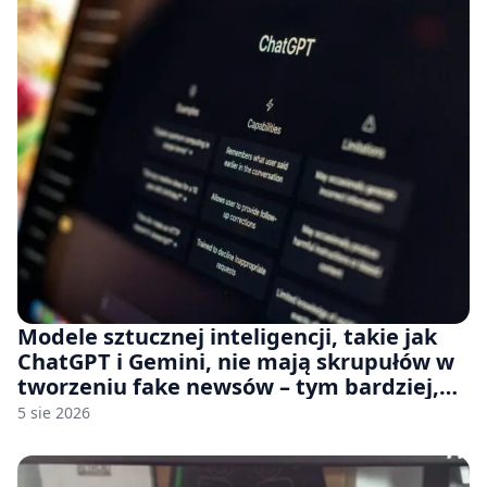
Modele sztucznej inteligencji, takie jak
ChatGPT i Gemini, nie mają skrupułów w
tworzeniu fake newsów – tym bardziej,
jeśli rozmawiasz z nimi po polsku
5 sie 2026