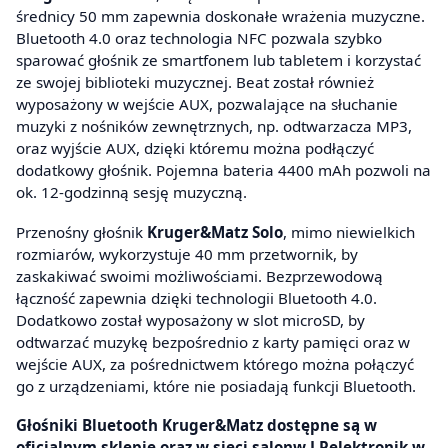
średnicy 50 mm zapewnia doskonałe wrażenia muzyczne.
Bluetooth 4.0 oraz technologia NFC pozwala szybko
sparować głośnik ze smartfonem lub tabletem i korzystać
ze swojej biblioteki muzycznej. Beat został również
wyposażony w wejście AUX, pozwalające na słuchanie
muzyki z nośników zewnętrznych, np. odtwarzacza MP3,
oraz wyjście AUX, dzięki któremu można podłączyć
dodatkowy głośnik. Pojemna bateria 4400 mAh pozwoli na
ok. 12-godzinną sesję muzyczną.
Przenośny głośnik
Kruger&Matz Solo
, mimo niewielkich
rozmiarów, wykorzystuje 40 mm przetwornik, by
zaskakiwać swoimi możliwościami. Bezprzewodową
łączność zapewnia dzięki technologii Bluetooth 4.0.
Dodatkowo został wyposażony w slot microSD, by
odtwarzać muzykę bezpośrednio z karty pamięci oraz w
wejście AUX, za pośrednictwem którego można połączyć
go z urządzeniami, które nie posiadają funkcji Bluetooth.
Głośniki Bluetooth Kruger&Matz dostępne są w
oficjalnym sklepie oraz w sieci salonw LPelektronik w