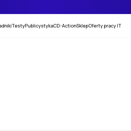
adniki
Testy
Publicystyka
CD-Action
Sklep
Oferty pracy IT