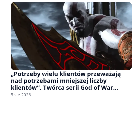
„Potrzeby wielu klientów przeważają
nad potrzebami mniejszej liczby
klientów”. Twórca serii God of War
sugeruje, że rozumie, dlaczego Sony
5 sie 2026
rezygnuje z gier na płytach