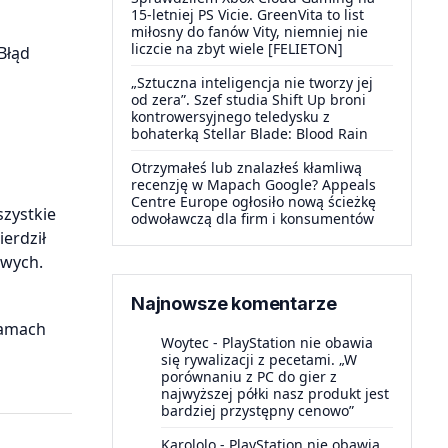
15-letniej PS Vicie. GreenVita to list
miłosny do fanów Vity, niemniej nie
liczcie na zbyt wiele [FELIETON]
Błąd
„Sztuczna inteligencja nie tworzy jej
od zera”. Szef studia Shift Up broni
kontrowersyjnego teledysku z
bohaterką Stellar Blade: Blood Rain
Otrzymałeś lub znalazłeś kłamliwą
recenzję w Mapach Google? Appeals
Centre Europe ogłosiło nową ścieżkę
szystkie
odwoławczą dla firm i konsumentów
erdził
owych.
Najnowsze komentarze
ramach
Woytec
-
PlayStation nie obawia
się rywalizacji z pecetami. „W
porównaniu z PC do gier z
najwyższej półki nasz produkt jest
bardziej przystępny cenowo”
Karololo
-
PlayStation nie obawia