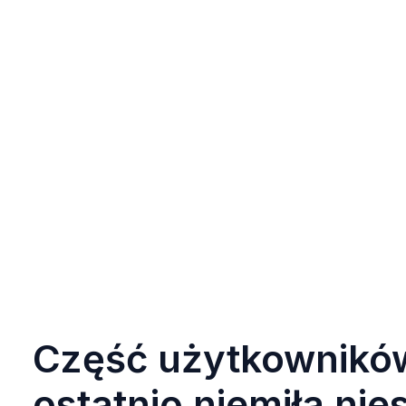
Część użytkowników
ostatnio niemiła ni