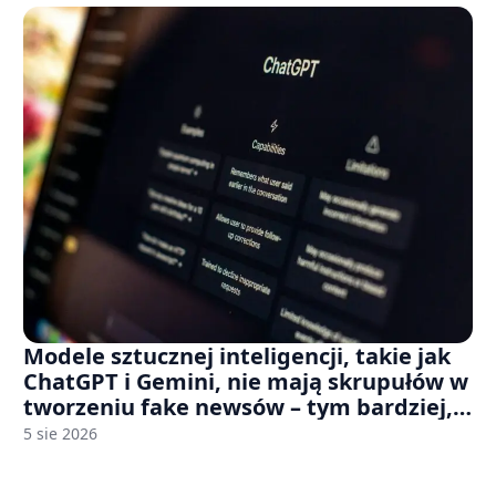
Modele sztucznej inteligencji, takie jak
ChatGPT i Gemini, nie mają skrupułów w
tworzeniu fake newsów – tym bardziej,
jeśli rozmawiasz z nimi po polsku
5 sie 2026