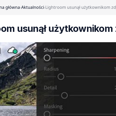
ona główna
›
Aktualności
›
Lightroom usunął użytkownikom zd
oom usunął użytkownikom 