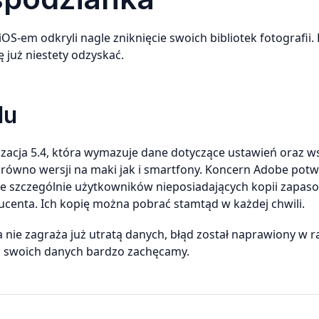
-em odkryli nagle zniknięcie swoich bibliotek fotografii. 
ę już niestety odzyskać.
du
izacja 5.4, która wymazuje dane dotyczące ustawień oraz w
zarówno wersji na maki jak i smartfony. Koncern Adobe potwi
knie szczególnie użytkowników nieposiadających kopii zapas
centa. Ich kopię można pobrać stamtąd w każdej chwili.
 nie zagraża już utratą danych, błąd został naprawiony w 
pii swoich danych bardzo zachęcamy.