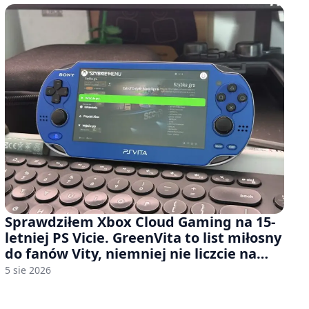
Sprawdziłem Xbox Cloud Gaming na 15-
letniej PS Vicie. GreenVita to list miłosny
do fanów Vity, niemniej nie liczcie na
zbyt wiele [FELIETON]
5 sie 2026