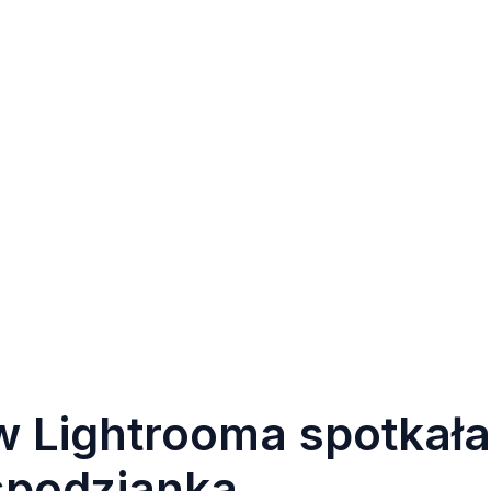
 Lightrooma spotkała
espodzianka