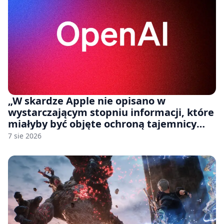
„W skardze Apple nie opisano w
wystarczającym stopniu informacji, które
miałyby być objęte ochroną tajemnicy
handlowej”. OpenAI żąda odrzucenia
7 sie 2026
pozwu