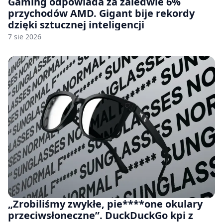
Gaming odpowiada za zaledwie 6%
przychodów AMD. Gigant bije rekordy
dzięki sztucznej inteligencji
7 sie 2026
„Zrobiliśmy zwykłe, pie****one okulary
przeciwsłoneczne”. DuckDuckGo kpi z