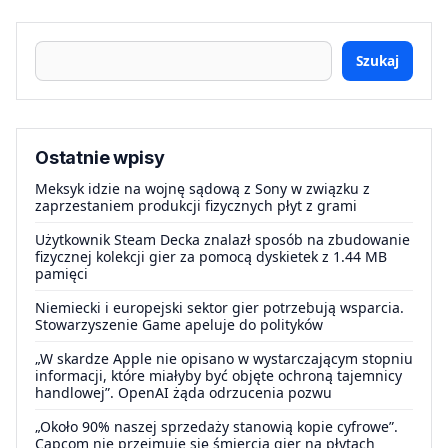
Szukaj
Ostatnie wpisy
Meksyk idzie na wojnę sądową z Sony w związku z
zaprzestaniem produkcji fizycznych płyt z grami
Użytkownik Steam Decka znalazł sposób na zbudowanie
fizycznej kolekcji gier za pomocą dyskietek z 1.44 MB
pamięci
Niemiecki i europejski sektor gier potrzebują wsparcia.
Stowarzyszenie Game apeluje do polityków
„W skardze Apple nie opisano w wystarczającym stopniu
informacji, które miałyby być objęte ochroną tajemnicy
handlowej”. OpenAI żąda odrzucenia pozwu
„Około 90% naszej sprzedaży stanowią kopie cyfrowe”.
Capcom nie przejmuje się śmiercią gier na płytach