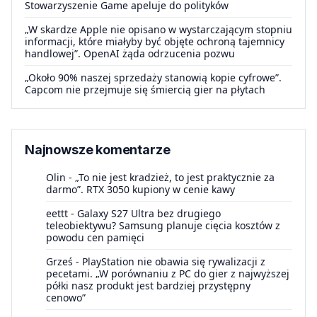
Stowarzyszenie Game apeluje do polityków
„W skardze Apple nie opisano w wystarczającym stopniu
informacji, które miałyby być objęte ochroną tajemnicy
handlowej”. OpenAI żąda odrzucenia pozwu
„Około 90% naszej sprzedaży stanowią kopie cyfrowe”.
Capcom nie przejmuje się śmiercią gier na płytach
Najnowsze komentarze
Olin
-
„To nie jest kradzież, to jest praktycznie za
darmo”. RTX 3050 kupiony w cenie kawy
eettt
-
Galaxy S27 Ultra bez drugiego
teleobiektywu? Samsung planuje cięcia kosztów z
powodu cen pamięci
Grześ
-
PlayStation nie obawia się rywalizacji z
pecetami. „W porównaniu z PC do gier z najwyższej
półki nasz produkt jest bardziej przystępny
cenowo”