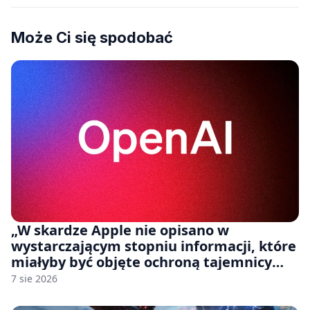
Może Ci się spodobać
„W skardze Apple nie opisano w
wystarczającym stopniu informacji, które
miałyby być objęte ochroną tajemnicy
handlowej”. OpenAI żąda odrzucenia
7 sie 2026
pozwu