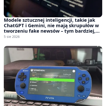
Modele sztucznej inteligencji, takie jak
ChatGPT i Gemini, nie mają skrupułów w
tworzeniu fake newsów – tym bardziej,
jeśli rozmawiasz z nimi po polsku
5 sie 2026