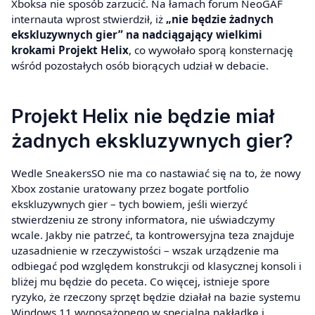
Xboksa nie sposób zarzucić. Na łamach forum NeoGAF
internauta wprost stwierdził, iż
„nie będzie żadnych
ekskluzywnych gier” na nadciągający wielkimi
krokami Projekt Helix
, co wywołało sporą konsternację
wśród pozostałych osób biorących udział w debacie.
Projekt Helix nie będzie miał
żadnych ekskluzywnych gier?
Wedle SneakersSO nie ma co nastawiać się na to, że nowy
Xbox zostanie uratowany przez bogate portfolio
ekskluzywnych gier – tych bowiem, jeśli wierzyć
stwierdzeniu ze strony informatora, nie uświadczymy
wcale. Jakby nie patrzeć, ta kontrowersyjna teza znajduje
uzasadnienie w rzeczywistości – wszak urządzenie ma
odbiegać pod względem konstrukcji od klasycznej konsoli i
bliżej mu będzie do peceta. Co więcej, istnieje spore
ryzyko, że rzeczony sprzęt będzie działał na bazie systemu
Windows 11 wyposażonego w specjalną nakładkę i