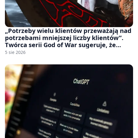
„Potrzeby wielu klientów przeważają nad
potrzebami mniejszej liczby klientów”.
Twórca serii God of War sugeruje, że
rozumie, dlaczego Sony rezygnuje z gier
5 sie 2026
na płytach