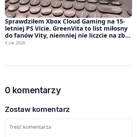
Sprawdziłem Xbox Cloud Gaming na 15-
letniej PS Vicie. GreenVita to list miłosny
do fanów Vity, niemniej nie liczcie na zbyt
wiele [FELIETON]
5 sie 2026
0 komentarzy
Zostaw komentarz