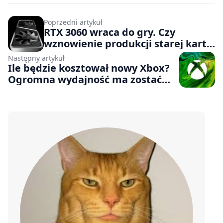
Poprzedni artykuł
RTX 3060 wraca do gry. Czy
wznowienie produkcji starej karty
graficznej rozwiąże problemy z
Następny artykuł
niedoborami i cenami GPU na
Ile będzie kosztował nowy Xbox?
rynku?
Ogromna wydajność ma zostać
okupiona ceną sięgającą nawet 1
200 dolarów