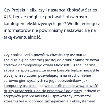
Czy Projekt Helix, czyli następca Xboksów Series
X|S, będzie mógł się pochwalić obszernym
katalogiem ekskluzywnych gier? Wedle jednego z
informatorów nie powinniśmy nastawiać się na
taką ewentualność.
Czy Xboksa czeka powrót w chwale, czy też marka
znajduje się na ostatniej prostej do grobu? Mimo że nowa
szefowa gamingowego działu Microsoftu, Asha Sharma,
zapewnia społeczność, że nowa konsola będzie
niezwykle
wydajnym sprzętem pozwalającym na uruchomienie
zarówno gier wydanych na jego poprzedników, jak i
komputery osobiste
, tak
wiele osób podaje w wątpliwość
to, czy urządzeniu uda się przemówić do graczy
. Jednym ze
sceptyków jest SneakersSO – sprawdzony informator,
któremu braku dobrego zaznajomienia z ekosystemem