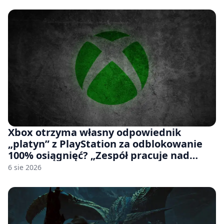
Xbox otrzyma własny odpowiednik
„platyn” z PlayStation za odblokowanie
100% osiągnięć? „Zespół pracuje nad
czymś, co ma się pojawić jeszcze w tym
6 sie 2026
roku”