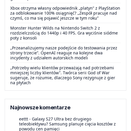
Xbox otrzyma własny odpowiednik „platyn” z PlayStation
za odblokowanie 100% osiągnięć? „Zespół pracuje nad
czymś, co ma się pojawić jeszcze w tym roku”
Monster Hunter Wilds na Nintendo Switch 2 z
rozdzielczością do 1440p i 40 FPS. Gra wyciśnie siódme
poty z konsoli
„Przeanalizujemy nasze podejście do testowania przez
strony trzecie”. OpenAI reaguje na kolejne dwa
incydenty z udziałem autorskich modeli
„Potrzeby wielu klientów przeważają nad potrzebami
mniejszej liczby klientów”. Twórca serii God of War
sugeruje, że rozumie, dlaczego Sony rezygnuje z gier
na płytach
Najnowsze komentarze
eettt
-
Galaxy S27 Ultra bez drugiego
teleobiektywu? Samsung planuje cięcia kosztów z
powodu cen pamięci