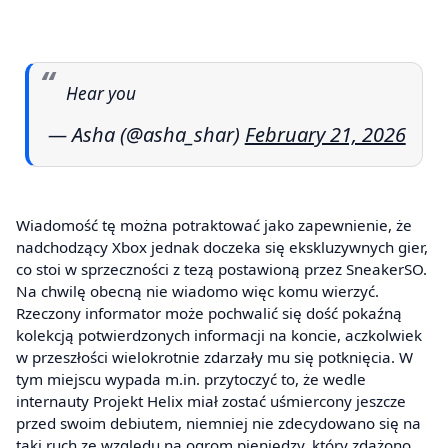
Hear you
— Asha (@asha_shar)
February 21, 2026
Wiadomość tę można potraktować jako zapewnienie, że
nadchodzący Xbox jednak doczeka się ekskluzywnych gier,
co stoi w sprzeczności z tezą postawioną przez SneakerSO.
Na chwilę obecną nie wiadomo więc komu wierzyć.
Rzeczony informator może pochwalić się dość pokaźną
kolekcją potwierdzonych informacji na koncie, aczkolwiek
w przeszłości wielokrotnie zdarzały mu się potknięcia. W
tym miejscu wypada m.in. przytoczyć to, że wedle
internauty Projekt Helix miał zostać uśmiercony jeszcze
przed swoim debiutem, niemniej nie zdecydowano się na
taki ruch ze względu na ogrom pieniędzy, który zdążono