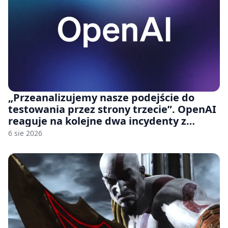
„Przeanalizujemy nasze podejście do
testowania przez strony trzecie”. OpenAI
reaguje na kolejne dwa incydenty z
udziałem autorskich modeli
6 sie 2026