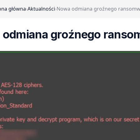
ona główna
›
Aktualności
›
Nowa odmiana groźnego ransom
 odmiana groźnego ranso