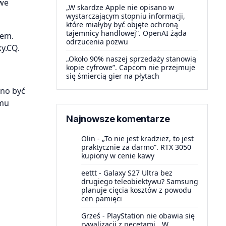
owe
„W skardze Apple nie opisano w
wystarczającym stopniu informacji,
które miałyby być objęte ochroną
tajemnicy handlowej”. OpenAI żąda
iem.
odrzucenia pozwu
y.CQ.
„Około 90% naszej sprzedaży stanowią
kopie cyfrowe”. Capcom nie przejmuje
się śmiercią gier na płytach
nno być
amu
Najnowsze komentarze
Olin
-
„To nie jest kradzież, to jest
praktycznie za darmo”. RTX 3050
kupiony w cenie kawy
eettt
-
Galaxy S27 Ultra bez
drugiego teleobiektywu? Samsung
planuje cięcia kosztów z powodu
cen pamięci
Grześ
-
PlayStation nie obawia się
rywalizacji z pecetami. „W