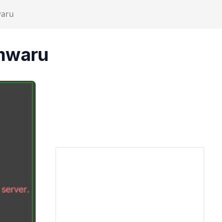
waru
mwaru