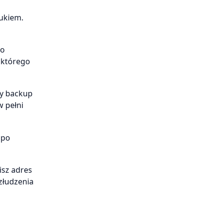
ukiem.
do
, którego
ny backup
w pełni
 po
isz adres
złudzenia