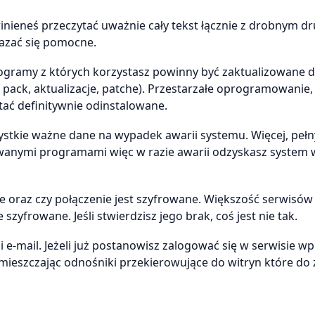
ieneś przeczytać uważnie cały tekst łącznie z drobnym dr
azać się pomocne.
rogramy z których korzystasz powinny być zaktualizowane 
 pack, aktualizacje, patche). Przestarzałe oprogramowanie
tać definitywnie odinstalowane.
stkie ważne dane na wypadek awarii systemu. Więcej, peł
owanymi programami więc w razie awarii odzyskasz system 
ie oraz czy połączenie jest szyfrowane. Większość serwisów
zyfrowane. Jeśli stwierdzisz jego brak, coś jest nie tak.
e-mail. Jeżeli już postanowisz zalogować się w serwisie wp
zamieszczając odnośniki przekierowujące do witryn które do 