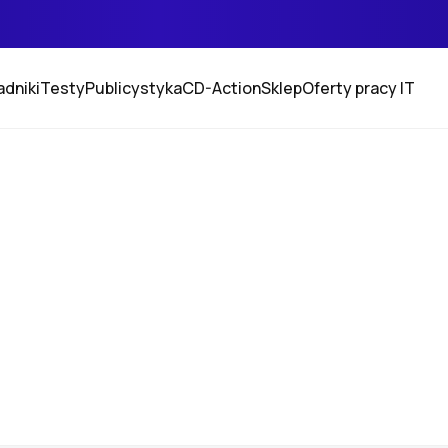
adniki
Testy
Publicystyka
CD-Action
Sklep
Oferty pracy IT