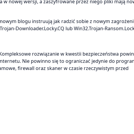
a w nowej wersji, a zaszyfrowane przez niego pliki mają n
rmowym blogu instruują jak radzić sobie z nowym zagrożen
t.Trojan-Downloader.Locky.CQ lub Win32.Trojan-Ransom.Lock
 Kompleksowe rozwiązanie w kwestii bezpieczeństwa powi
ernetu. Nie powinno się to ograniczać jedynie do progr
amowe, firewall oraz skaner w czasie rzeczywistym przed