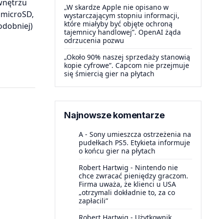
 wnętrzu
„W skardze Apple nie opisano w
 microSD,
wystarczającym stopniu informacji,
które miałyby być objęte ochroną
odobniej)
tajemnicy handlowej”. OpenAI żąda
odrzucenia pozwu
„Około 90% naszej sprzedaży stanowią
kopie cyfrowe”. Capcom nie przejmuje
się śmiercią gier na płytach
Najnowsze komentarze
A
-
Sony umieszcza ostrzeżenia na
pudełkach PS5. Etykieta informuje
o końcu gier na płytach
Robert Hartwig
-
Nintendo nie
chce zwracać pieniędzy graczom.
Firma uważa, że klienci u USA
„otrzymali dokładnie to, za co
zapłacili”
Robert Hartwig
-
Użytkownik