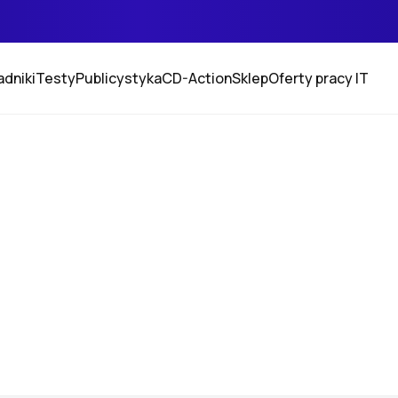
adniki
Testy
Publicystyka
CD-Action
Sklep
Oferty pracy IT